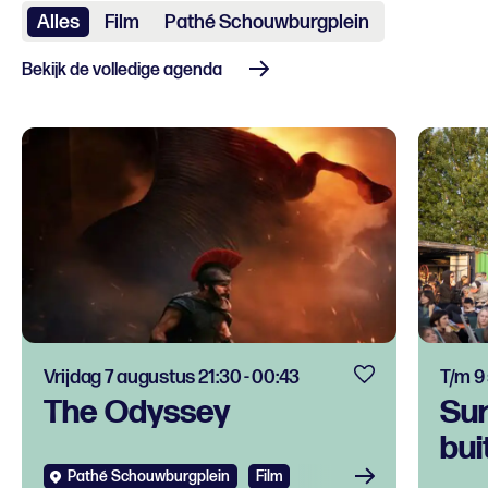
Alles
Film
Pathé Schouwburgplein
Bekijk de volledige agenda
Vrijdag 7 augustus 21:30 - 00:43
T/m 9
The Odyssey
Su
bui
Pathé Schouwburgplein
Film