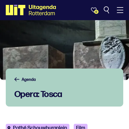
0
Agenda
Opera: Tosca
Pathé Schouwburgplein
Film