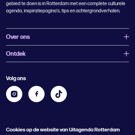
gebied te doen is in Rotterdam met een complete culturele
agenda, inspiratiepagina’s, tips en achtergrondverhalen.
Over ons
Ontdek
Wat is Uitagenda Rotterdam
Evenement aanmelden
Festivals
Nachtagenda
Volg ons
Contact
Kids
Eten en drinken
Zakelijk
Blijf op de hoogte
Privacy statement & cookies
Word nu abonnee
Cookies op de website van Uitagenda Rotterdam
© 2026 Rotterdam Festivals