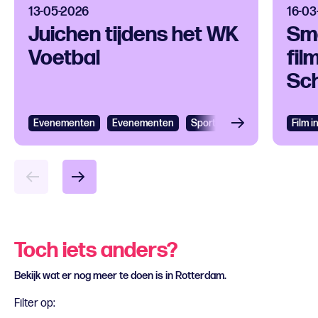
13-05-2026
16-03
Juichen tijdens het WK
Sma
Voetbal
fil
Sc
Evenementen
Evenementen
Sport
Film 
Toch iets anders?
Bekijk wat er nog meer te doen is in Rotterdam.
Filter op: