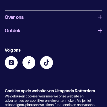
Over ons
Ontdek
Wat is Uitagenda Rotterdam
Evenement aanmelden
Festivals
Nachtagenda
Volg ons
Contact
Kids
Eten en drinken
Zakelijk
Blijf op de hoogte
Privacy statement & cookies
Word nu abonnee
Cookies op de website van Uitagenda Rotterdam
© 2026 Rotterdam Festivals
We gebruiken cookies waarmee we onze website en
Lees het magazine
advertenties persoonlijker en relevanter maken. Als je niet
akkoord gaat, plaatsen we alleen functionele en analytische