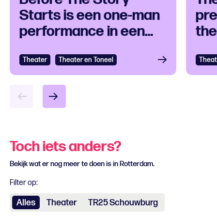
Starts is een one-man
pre
performance in een
the
klankuniversum
ove
Theater
Bekijken
Theater en Toneel
Theat
Bek
Toch iets anders?
Bekijk wat er nog meer te doen is in Rotterdam.
Filter op:
Alles
Theater
TR25 Schouwburg