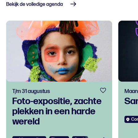
Bekijk de volledige agenda
T/m 31 augustus
Maand
Foto-expositie, zachte
Sa
plekken in een harde
wereld
Co