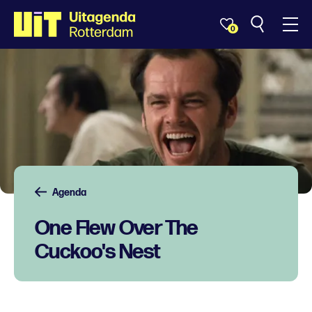
0
Agenda
One Flew Over The
Cuckoo's Nest