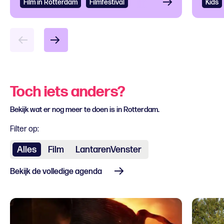
Film in Rotterdam
Bekijken
Filmfestival
Kids
Bek
Toch iets anders?
Bekijk wat er nog meer te doen is in Rotterdam.
Filter op:
Alles
Film
LantarenVenster
Bekijk de volledige agenda