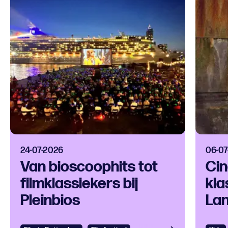
24-07-2026
06-07
Van bioscoophits tot
Cin
filmklassiekers bij
kla
Pleinbios
La