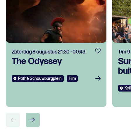
Zaterdag 8 augustus 21:30 - 00:43
T/m 9
The Odyssey
Su
bui
Pathé Schouwburgplein
Film
Kei