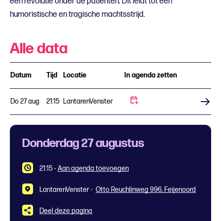
een revolutie onder de patiënten. Dit leidt tot een
humoristische en tragische machtsstrijd.
Alle data
Datum
Tijd
Locatie
In agenda zetten
Do 27 aug
21:15
LantarenVenster
Koop tickets
Donderdag 27 augustus
21:15
-
Aan agenda toevoegen
LantarenVenster -
Otto Reuchlinweg 996, Feijenoord
Deel deze pagina