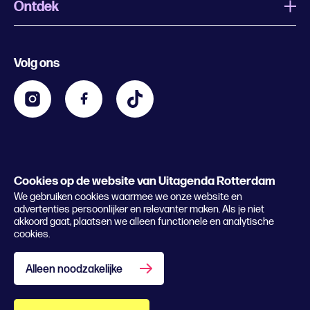
Ontdek
Wat is Uitagenda Rotterdam
Evenement aanmelden
Festivals
Nachtagenda
Volg ons
Contact
Kids
Eten en drinken
Zakelijk
Blijf op de hoogte
Privacy statement & cookies
Word nu abonnee
Cookies op de website van Uitagenda Rotterdam
© 2026 Rotterdam Festivals
We gebruiken cookies waarmee we onze website en
Lees het magazine
advertenties persoonlijker en relevanter maken. Als je niet
akkoord gaat, plaatsen we alleen functionele en analytische
cookies.
Alleen noodzakelijke