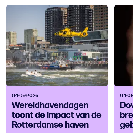
04-09-2026
04-0
Wereldhavendagen
Do
toont de impact van de
br
Rotterdamse haven
geb