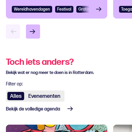
sla
The
Wereldhavendagen
Bekijken
Festival
Gratis
Festival
Grootst
Toega
Bek
Toch iets anders?
Bekijk wat er nog meer te doen is in Rotterdam.
Filter op:
Alles
Evenementen
Bekijk de volledige agenda