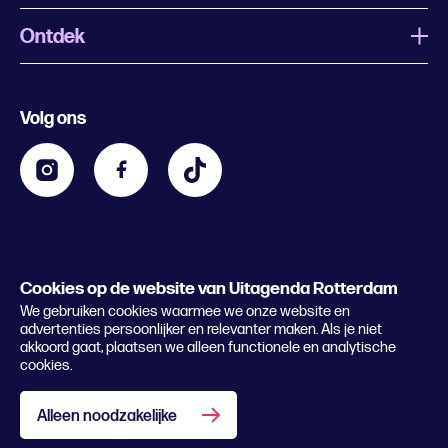
Ontdek
Wat is Uitagenda Rotterdam
Evenement aanmelden
Festivals
Nachtagenda
Volg ons
Contact
Kids
Eten en drinken
Zakelijk
Blijf op de hoogte
Privacy statement & cookies
Word nu abonnee
Cookies op de website van Uitagenda Rotterdam
© 2026 Rotterdam Festivals
We gebruiken cookies waarmee we onze website en
Lees het magazine
advertenties persoonlijker en relevanter maken. Als je niet
akkoord gaat, plaatsen we alleen functionele en analytische
cookies.
Alleen noodzakelijke