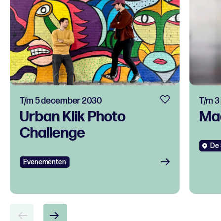
T/m 5 december 2030
T/m 3
Urban Klik Photo
Ma
Challenge
De 
Evenementen