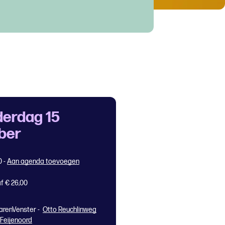
erdag 15
ber
0
-
Aan agenda toevoegen
f € 26,00
arenVenster -
Otto Reuchlinweg
 Feijenoord