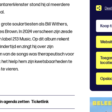
LantarenVenster stond hij al meerdere
Deel
al.
 grote soulartiesten als Bill Withers,
Koop t
es Brown. In 2024 verscheen zijn zesde
n label 213 Music. Op dit album rekent
Websi
ndertijd en zingt hij over zijn
n van de songs was therapeutisch voor
Toegan
 het hielp hem zijn kwetsbaarheden te
locati
te vieren.
Opslaa
In agenda zetten
Ticketlink