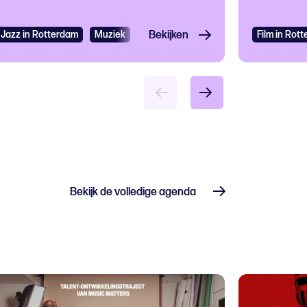
Jazz in Rotterdam
Muziek
Jazz
Bekijken
Film in Rot
Bekijk de volledige agenda