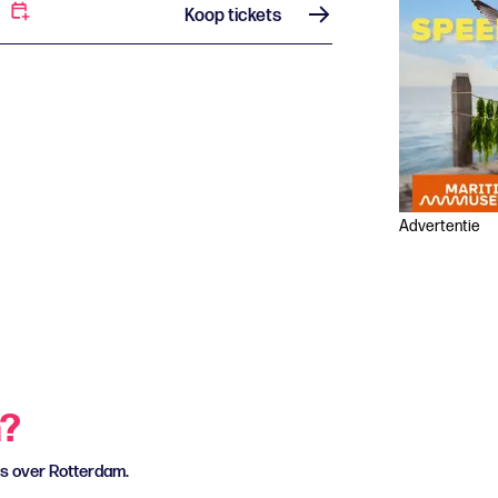
Koop tickets
Advertentie
n?
ws over Rotterdam.