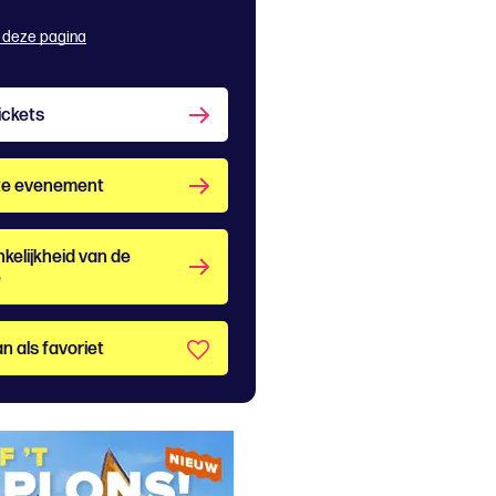
 deze pagina
ickets
te evenement
kelijkheid van de
e
n als favoriet