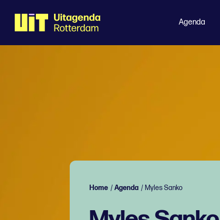
Agenda
Home
/
Agenda
/
Myles Sanko
Myles Sanko