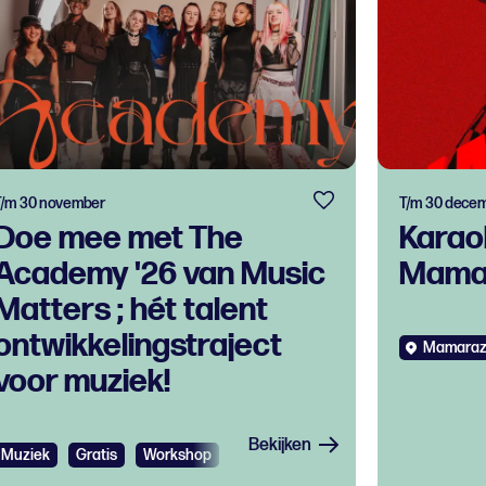
T/m 30 november
T/m 30 dece
Doe mee met The
Karao
Academy '26 van Music
Mama
Matters ; hét talent
ontwikkelingstraject
Mamaraz
voor muziek!
Bekijken
Muziek
Gratis
Workshop