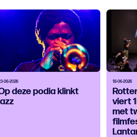
23-06-2026
18-06-2026
Op deze podia klinkt
Rotte
jazz
viert 
met t
filmfes
Lanta