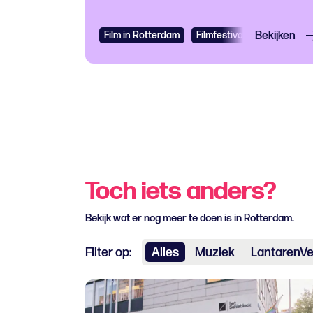
Film in Rotterdam
Filmfestival
Bekijken
Toch iets anders?
Bekijk wat er nog meer te doen is in Rotterdam.
Filter op:
Alles
Muziek
LantarenVe