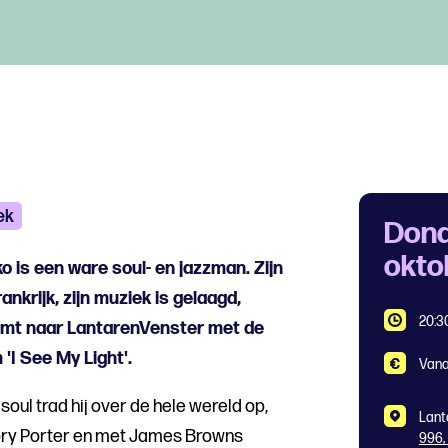
ek
Dond
okto
 is een ware soul- en jazzman. Zijn
ankrijk, zijn muziek is gelaagd,
20:3
 komt naar LantarenVenster met de
'I See My Light'.
Vana
 soul trad hij over de hele wereld op,
Lant
ry Porter en met James Browns
996,