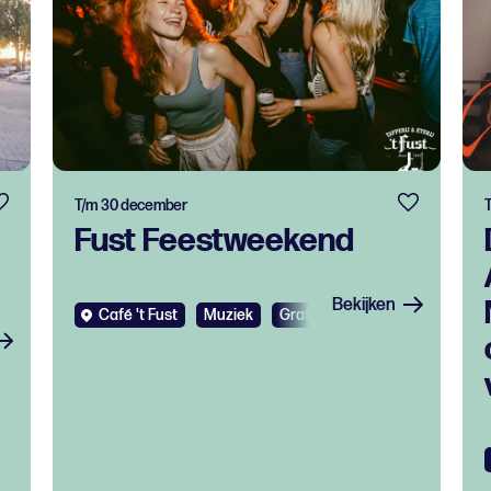
T/m 30 december
Fust Feestweekend
Bekijken
Café 't Fust
Muziek
Gratis