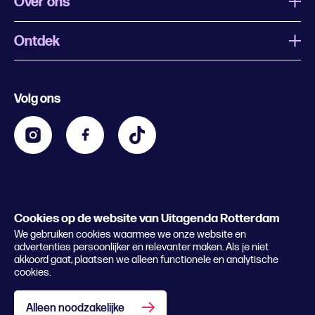
Over ons
Ontdek
Wat is Uitagenda Rotterdam
Evenement aanmelden
Festivals
Nachtagenda
Volg ons
Contact
Kids
Eten en drinken
Zakelijk
Blijf op de hoogte
Privacy statement & cookies
Word nu abonnee
Cookies op de website van Uitagenda Rotterdam
© 2026 Rotterdam Festivals
We gebruiken cookies waarmee we onze website en
Lees het magazine
advertenties persoonlijker en relevanter maken. Als je niet
akkoord gaat, plaatsen we alleen functionele en analytische
cookies.
Alleen noodzakelijke