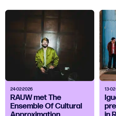
24-02-2026
13-02
RAUW met The
Igu
Ensemble Of Cultural
pre
Approximation
in 