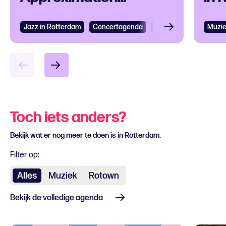
(T.E.C.A.), QUANZA en
VAAGUE naar Rotown
Jazz in Rotterdam
Concertagenda
Muziek
Jazz
Muzi
Toch iets anders?
Bekijk wat er nog meer te doen is in Rotterdam.
Filter op:
Alles
Muziek
Rotown
Bekijk de volledige agenda