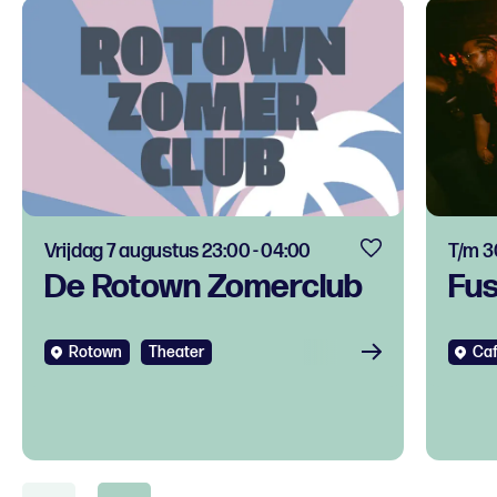
Vrijdag 7 augustus 23:00 - 04:00
T/m 
De Rotown Zomerclub
Fu
Rotown
Theater
Caf