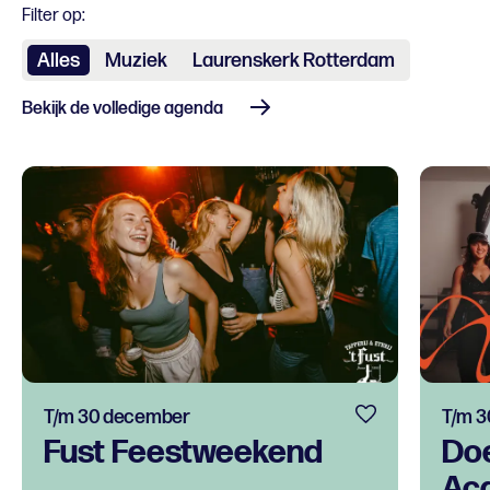
Filter op:
Alles
Muziek
Laurenskerk Rotterdam
Bekijk de volledige agenda
T/m 30 december
T/m 3
Fust Feestweekend
Do
Ac