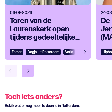
06-08-2026
24-03
Toren van de
De 
Laurenskerk open
Je
tijdens gedeeltelijke
(MA
zonsverduistering
Zomer
Dagje uit Rotterdam
Varia
Hipho
Toch iets anders?
Bekijk wat er nog meer te doen is in Rotterdam.