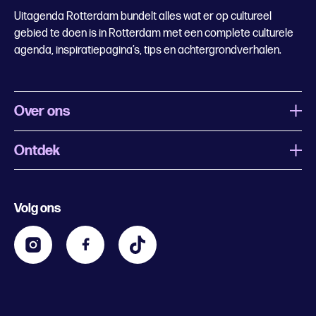
Uitagenda Rotterdam bundelt alles wat er op cultureel
gebied te doen is in Rotterdam met een complete culturele
agenda, inspiratiepagina’s, tips en achtergrondverhalen.
Over ons
Ontdek
Wat is Uitagenda Rotterdam
Evenement aanmelden
Festivals
Nachtagenda
Volg ons
Contact
Kids
Eten en drinken
Zakelijk
Blijf op de hoogte
Privacy statement & cookies