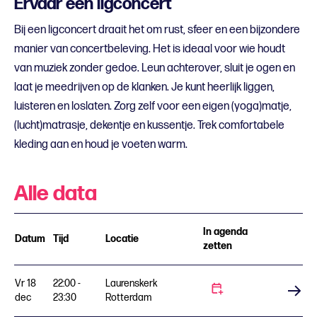
Ervaar een ligconcert
Bij een ligconcert draait het om rust, sfeer en een bijzondere
manier van concertbeleving. Het is ideaal voor wie houdt
van muziek zonder gedoe. Leun achterover, sluit je ogen en
laat je meedrijven op de klanken. Je kunt heerlijk liggen,
luisteren en loslaten. Zorg zelf voor een eigen (yoga)matje,
(lucht)matrasje, dekentje en kussentje. Trek comfortabele
kleding aan en houd je voeten warm.
Alle data
In agenda
Datum
Tijd
Locatie
zetten
Vr 18
22:00 -
Laurenskerk
Koop tickets
dec
23:30
Rotterdam