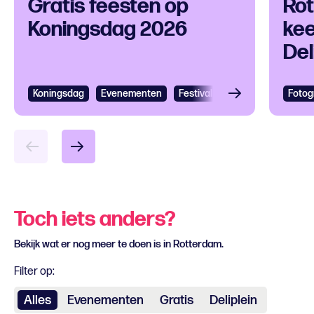
Gratis feesten op
Ro
Koningsdag 2026
kee
Del
Koningsdag
Evenementen
Festival
Cultureel festival
Fotog
Toch iets anders?
Bekijk wat er nog meer te doen is in Rotterdam.
Filter op:
Alles
Evenementen
Gratis
Deliplein