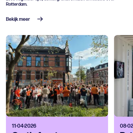
Rotterdam.
Bekijk meer
11-04-2026
08-0