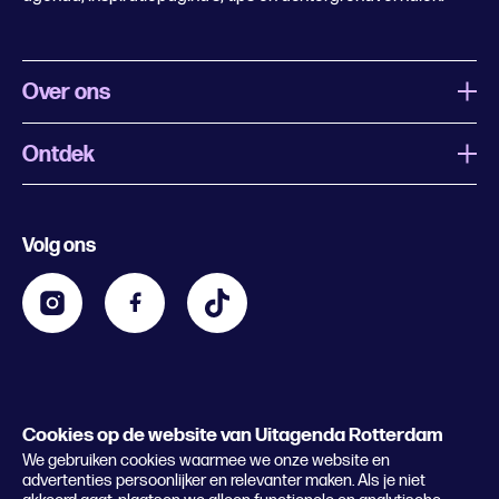
Over ons
Ontdek
Wat is Uitagenda Rotterdam
Evenement aanmelden
Festivals
Nachtagenda
Volg ons
Contact
Kids
Eten en drinken
Zakelijk
Blijf op de hoogte
Privacy statement & cookies
Word nu abonnee
Cookies op de website van Uitagenda Rotterdam
© 2026 Rotterdam Festivals
We gebruiken cookies waarmee we onze website en
Lees het magazine
advertenties persoonlijker en relevanter maken. Als je niet