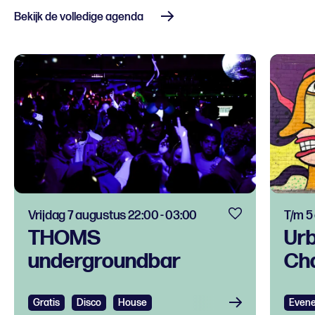
Bekijk de volledige agenda
Vrijdag 7 augustus 22:00 - 03:00
T/m 5
THOMS
Urb
undergroundbar
Ch
Gratis
Disco
House
Even