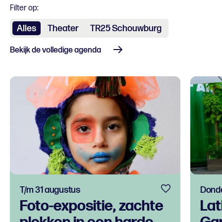
Filter op:
Alles
Theater
TR25 Schouwburg
Bekijk de volledige agenda
T/m 31 augustus
Donde
Foto-expositie, zachte
Lat