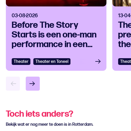
03-08-2026
13-04
Before The Story
Th
Starts is een one-man
pre
performance in een
the
klankuniversum
ove
Theater
Bekijken
Theater en Toneel
Theat
Bek
Toch iets anders?
Bekijk wat er nog meer te doen is in Rotterdam.