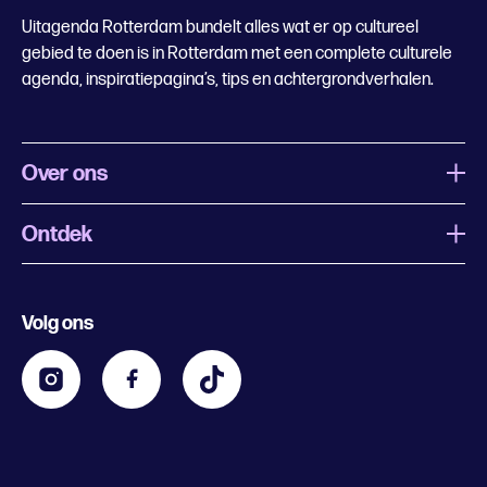
Uitagenda Rotterdam bundelt alles wat er op cultureel
gebied te doen is in Rotterdam met een complete culturele
agenda, inspiratiepagina’s, tips en achtergrondverhalen.
Over ons
Ontdek
Wat is Uitagenda Rotterdam
Evenement aanmelden
Festivals
Nachtagenda
Volg ons
Contact
Kids
Eten en drinken
Zakelijk
Blijf op de hoogte
Privacy statement & cookies