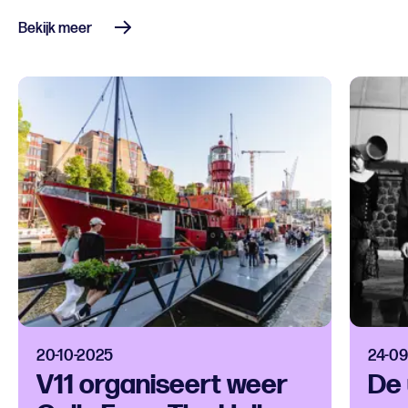
Bekijk meer
20-10-2025
24-09
V11 organiseert weer
De 