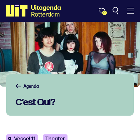
0
Agenda
C’est Qui?
Vessel 11
Theater