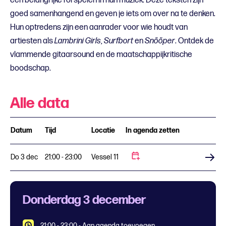
een belangrijke rol spelen in hun muziek. Deze teksten zijn
goed samenhangend en geven je iets om over na te denken.
Hun optredens zijn een aanrader voor wie houdt van
artiesten als
Lambrini Girls
,
Surfbort
en
Snõõper
. Ontdek de
vlammende gitaarsound en de maatschappijkritische
boodschap.
Alle data
Datum
Tijd
Locatie
In agenda zetten
Do 3 dec
21:00 - 23:00
Vessel 11
Koop tickets
Donderdag 3 december
21:00 - 23:00
-
Aan agenda toevoegen