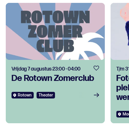
Vrijdag 7 augustus 23:00 - 04:00
T/m 3
De Rotown Zomerclub
Fot
ple
we
Rotown
Theater
Ma