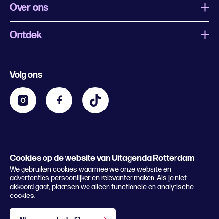
Over ons
Ontdek
Wat is Uitagenda Rotterdam
Evenement aanmelden
Festivals
Nachtagenda
Volg ons
Contact
Kids
Eten en drinken
Zakelijk
Blijf op de hoogte
Privacy statement & cookies
Word nu abonnee
Cookies op de website van Uitagenda Rotterdam
© 2026 Rotterdam Festivals
We gebruiken cookies waarmee we onze website en
Lees het magazine
advertenties persoonlijker en relevanter maken. Als je niet
akkoord gaat, plaatsen we alleen functionele en analytische
cookies.