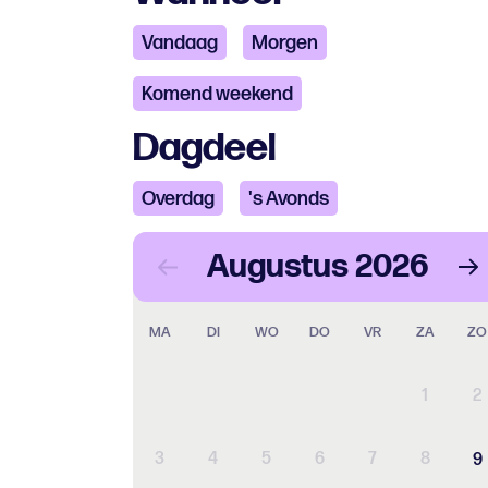
Vandaag
Morgen
Komend weekend
Dagdeel
Overdag
's Avonds
Augustus
2026
MA
DI
WO
DO
VR
ZA
ZO
1
2
3
4
5
6
7
8
9