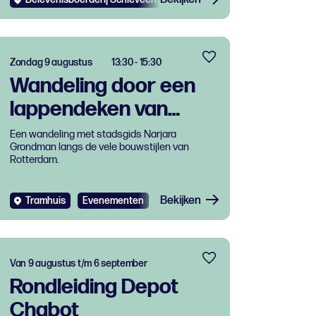
Zondag 9 augustus
13:30 - 15:30
Wandeling door een
lappendeken van
architectuur
Een wandeling met stadsgids Narjara
Grondman langs de vele bouwstijlen van
Rotterdam.
Bekijken
Tramhuis
Evenementen
Van 9 augustus t/m 6 september
Rondleiding Depot
Chabot