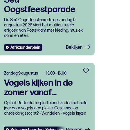
Oogstfeestparade
De Seú Oogstfeestparade op zondag 9
augustus 2026 viert het multiculturele
erfgoed van Rotterdam met kleding, muziek,
dans en eten.
Bekijken
Afrikaanderplein
Zondag 9 augustus
13:00 - 16:00
Vogels kijken in de
zomer vanaf
Belevenisboerderij
Op het Rotterdams platteland vinden het hele
jaar door vogels een plekje. Ga je mee op
Schieveen bij
ontdekkingstocht? - Wandelen - Vogels kijken
Rotterdam
Bekijken
Belevenisboerderij Schieveen