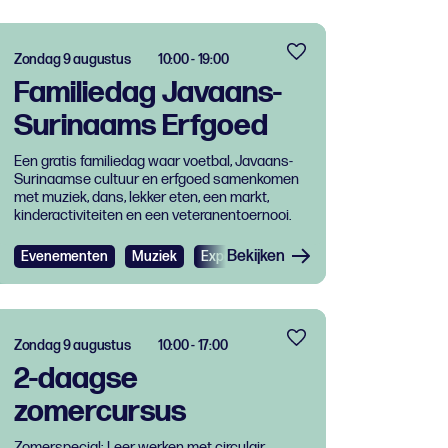
Zondag 9 augustus
10:00 - 19:00
Familiedag Javaans-
Surinaams Erfgoed
Een gratis familiedag waar voetbal, Javaans-
Surinaamse cultuur en erfgoed samenkomen
met muziek, dans, lekker eten, een markt,
kinderactiviteiten en een veteranentoernooi.
Bekijken
Evenementen
Muziek
Expo
Festival
Gratis
Zondag 9 augustus
10:00 - 17:00
2-daagse
zomercursus
Zomerspecial: Leer werken met circulair