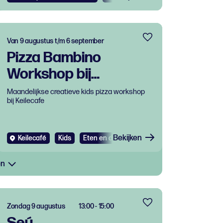
Van 9 augustus t/m 6 september
Pizza Bambino
Workshop bij
Keilecafe
Maandelijkse creatieve kids pizza workshop
bij Keilecafe
Bekijken
Keilecafé
Kids
Eten en drinken
Workshop
en
Zondag 9 augustus
13:00 - 15:00
Seú