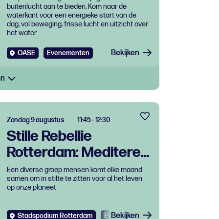
buitenlucht aan te bieden. Kom naar de
waterkant voor een energieke start van de
dag, vol beweging, frisse lucht en uitzicht over
het water.
Bekijken
OASE
Evenementen
en
Zondag 9 augustus
11:45 - 12:30
Stille Rebellie
Rotterdam: Mediteren
voor onze planeet
Een diverse groep mensen komt elke maand
samen om in stilte te zitten voor al het leven
op onze planeet
Bekijken
Stadspodium Rotterdam
Evenementen
Gratis