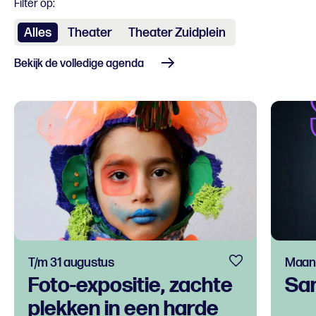
Filter op:
Alles
Theater
Theater Zuidplein
Bekijk de volledige agenda
T/m 31 augustus
Maand
Foto-expositie, zachte
Sa
plekken in een harde