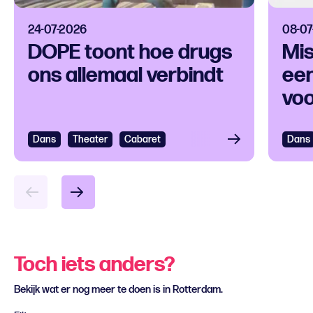
24-07-2026
08-07
DOPE toont hoe drugs
Mis
ons allemaal verbindt
een
voo
ver
Dans
Bekijken
Theater
Cabaret
Dans
Bek
Toch iets anders?
Bekijk wat er nog meer te doen is in Rotterdam.