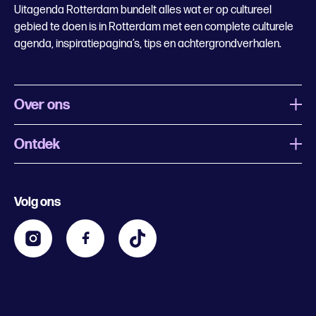
Uitagenda Rotterdam bundelt alles wat er op cultureel
gebied te doen is in Rotterdam met een complete culturele
agenda, inspiratiepagina’s, tips en achtergrondverhalen.
Over ons
Ontdek
Wat is Uitagenda Rotterdam
Evenement aanmelden
Festivals
Nachtagenda
Volg ons
Contact
Kids
Eten en drinken
Zakelijk
Blijf op de hoogte
Privacy statement & cookies
Word nu abonnee