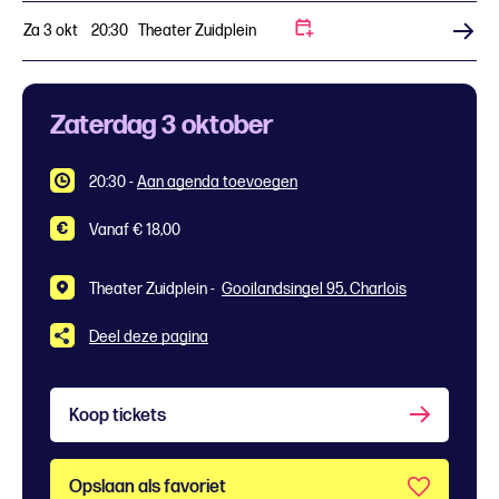
Za 3 okt
20:30
Theater Zuidplein
Koop tickets
Zaterdag 3 oktober
20:30
-
Aan agenda toevoegen
Vanaf € 18,00
Theater Zuidplein -
Gooilandsingel 95, Charlois
Deel deze pagina
Koop tickets
Opslaan als favoriet