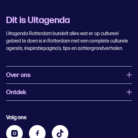
Dit is Uitagenda
Uitagenda Rotterdam bundelt alles wat er op cultureel
gebied te doen is in Rotterdam met een complete culturele
agenda, inspiratiepagina’s, tips en achtergrondverhalen.
Over ons
Ontdek
Wat is Uitagenda Rotterdam
Evenement aanmelden
Festivals
Nachtagenda
Volg ons
Contact
Kids
Eten en drinken
Zakelijk