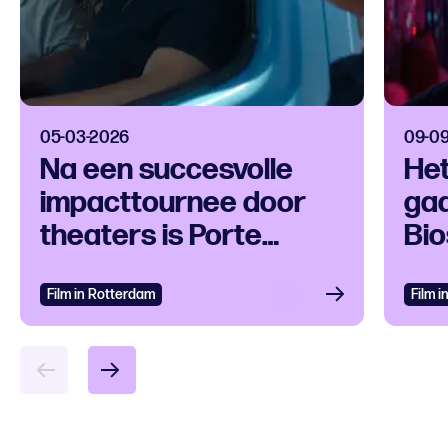
05-03-2026
09-0
Na een succesvolle
Het
impacttournee door
gaa
theaters is Porte
Bi
Bagage ook te zien in
de bioscoop
Film in Rotterdam
Film 