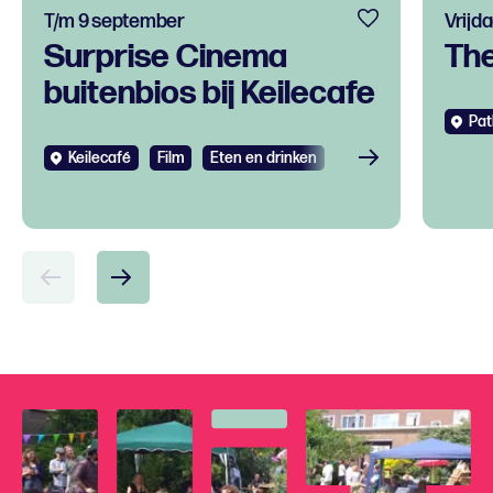
T/m 9 september
Vrijda
Surprise Cinema
Th
buitenbios bij Keilecafe
Pat
Keilecafé
Film
Eten en drinken