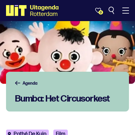
0
Agenda
Bumba: Het Circusorkest
Pathé De Kuip
Film