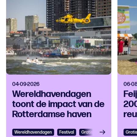
04-09-2026
06-0
Wereldhavendagen
Fei
toont de impact van de
200
Rotterdamse haven
reu
op 
Wereldhavendagen
Bekijken
Festival
Gratis
Festival
Grootst
Grati
Bek