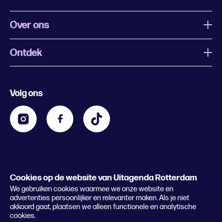
Over ons
Ontdek
Wat is Uitagenda Rotterdam
Evenement aanmelden
Festivals
Nachtagenda
Volg ons
Contact
Kids
Eten en drinken
Zakelijk
Blijf op de hoogte
Privacy statement & cookies
Word nu abonnee
Cookies op de website van Uitagenda Rotterdam
© 2026 Rotterdam Festivals
We gebruiken cookies waarmee we onze website en
Lees het magazine
advertenties persoonlijker en relevanter maken. Als je niet
akkoord gaat, plaatsen we alleen functionele en analytische
cookies.