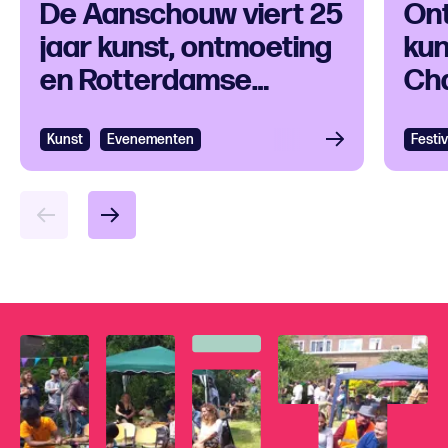
De Aanschouw viert 25
On
jaar kunst, ontmoeting
kun
en Rotterdamse
Cha
eigenzinnigheid
tij
Kunst
Bekijken
Evenementen
Festiv
Bek