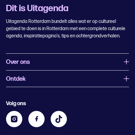
Dit is Uitagenda
Uitagenda Rotterdam bundelt alles wat er op cultureel
gebied te doen is in Rotterdam met een complete culturele
agenda, inspiratiepagina’s, tips en achtergrondverhalen.
Over ons
Ontdek
Wat is Uitagenda Rotterdam
Evenement aanmelden
Festivals
Nachtagenda
Volg ons
Contact
Kids
Eten en drinken
Zakelijk