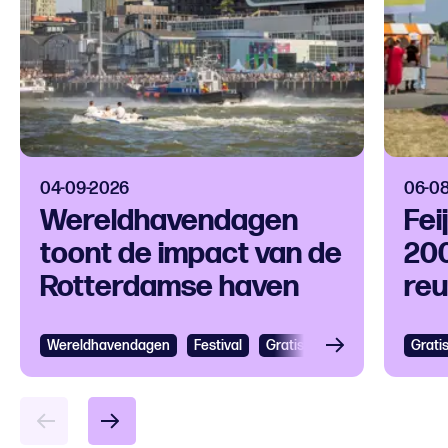
04-09-2026
06-0
Wereldhavendagen
Fei
toont de impact van de
200
Rotterdamse haven
reu
op 
Wereldhavendagen
Bekijken
Festival
Gratis
Festival
Grootst
Grati
Bek