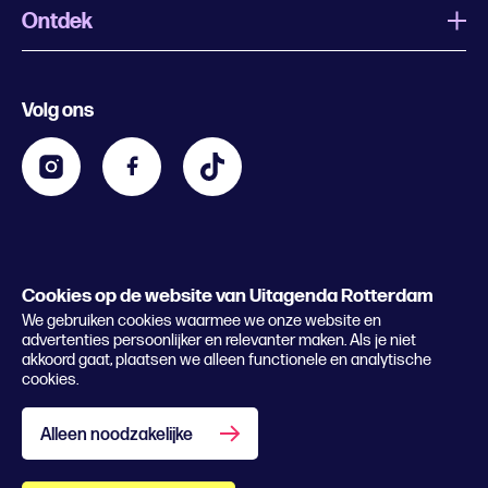
Ontdek
Wat is Uitagenda Rotterdam
Evenement aanmelden
Festivals
Nachtagenda
Volg ons
Contact
Kids
Eten en drinken
Zakelijk
Blijf op de hoogte
Privacy statement & cookies
Word nu abonnee
Cookies op de website van Uitagenda Rotterdam
© 2026 Rotterdam Festivals
We gebruiken cookies waarmee we onze website en
Lees het magazine
advertenties persoonlijker en relevanter maken. Als je niet
akkoord gaat, plaatsen we alleen functionele en analytische
cookies.
Alleen noodzakelijke