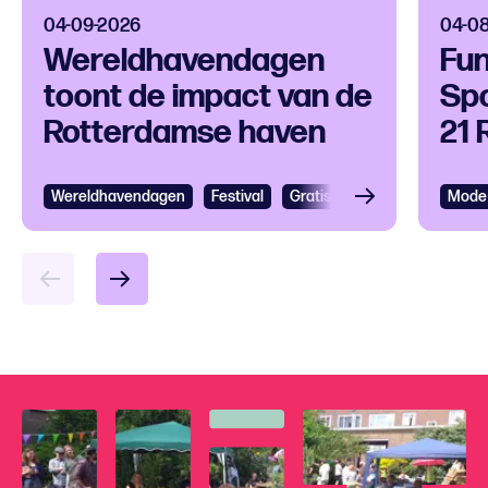
04-09-2026
04-0
Wereldhavendagen
Fun
toont de impact van de
Sp
Rotterdamse haven
21
sa
Wereldhavendagen
Bekijken
Festival
Gratis
Festival
Grootst
Mode 
Bek