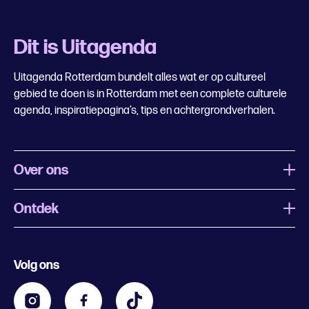
Dit is Uitagenda
Uitagenda Rotterdam bundelt alles wat er op cultureel
gebied te doen is in Rotterdam met een complete culturele
agenda, inspiratiepagina’s, tips en achtergrondverhalen.
Over ons
Ontdek
Wat is Uitagenda Rotterdam
Evenement aanmelden
Festivals
Nachtagenda
Volg ons
Contact
Kids
Eten en drinken
Zakelijk