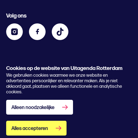
Evenement aanmelden
Festivals
Nachtagenda
Volg ons
Contact
Kids
Eten en drinken
Zakelijk
Blijf op de hoogte
Privacy statement & cookies
Word nu abonnee
Cookies op de website van Uitagenda Rotterdam
© 2026 Rotterdam Festivals
We gebruiken cookies waarmee we onze website en
Lees het magazine
advertenties persoonlijker en relevanter maken. Als je niet
akkoord gaat, plaatsen we alleen functionele en analytische
cookies.
Alleen noodzakelijke
Alles accepteren