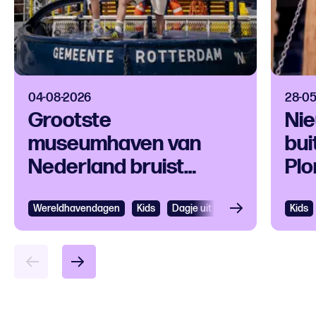
04-08-2026
28-0
Grootste
Ni
museumhaven van
bui
Nederland bruist
Plo
tijdens
Mu
Wereldhavendagen
Wereldhavendagen
Kids
Dagje uit Rotterdam
Kids
Kids