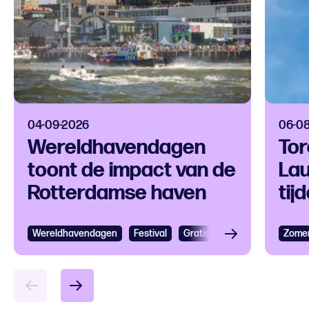
04-09-2026
06-0
Wereldhavendagen
Tor
toont de impact van de
La
Rotterdamse haven
tij
zon
Wereldhavendagen
Bekijken
Festival
Gratis
Festival
Grootst
Zome
Bek