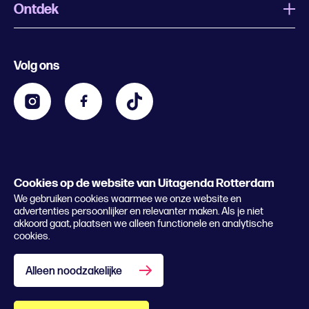
Ontdek
Wat is Uitagenda Rotterdam
Evenement aanmelden
Festivals
Nachtagenda
Volg ons
Contact
Kids
Eten en drinken
Zakelijk
Blijf op de hoogte
Privacy statement & cookies
Word nu abonnee
Cookies op de website van Uitagenda Rotterdam
© 2026 Rotterdam Festivals
We gebruiken cookies waarmee we onze website en
Lees het magazine
advertenties persoonlijker en relevanter maken. Als je niet
akkoord gaat, plaatsen we alleen functionele en analytische
cookies.
Alleen noodzakelijke