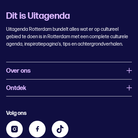
Dit is Uitagenda
Uitagenda Rotterdam bundelt alles wat er op cultureel
gebied te doen is in Rotterdam met een complete culturele
agenda, inspiratiepagina’s, tips en achtergrondverhalen.
Over ons
Ontdek
Wat is Uitagenda Rotterdam
Evenement aanmelden
Festivals
Nachtagenda
Volg ons
Contact
Kids
Eten en drinken
Zakelijk