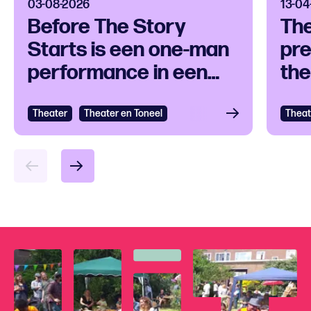
03-08-2026
13-04
Before The Story
Th
Starts is een one-man
pre
performance in een
the
klankuniversum
ove
Theater
Bekijken
Theater en Toneel
Theat
Bek