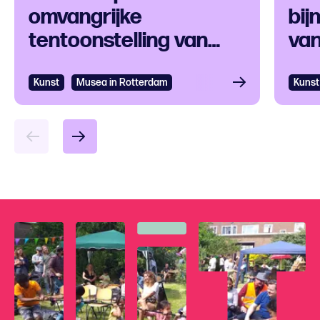
omvangrijke
bij
tentoonstelling van
van
Paul Signac en
tijdgenoten
Kunst
Musea in Rotterdam
Kunst