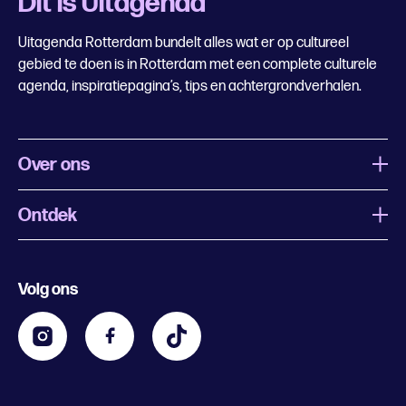
Dit is Uitagenda
Uitagenda Rotterdam bundelt alles wat er op cultureel
gebied te doen is in Rotterdam met een complete culturele
agenda, inspiratiepagina’s, tips en achtergrondverhalen.
Over ons
Ontdek
Wat is Uitagenda Rotterdam
Evenement aanmelden
Festivals
Nachtagenda
Volg ons
Contact
Kids
Eten en drinken
Zakelijk
Blijf op de hoogte