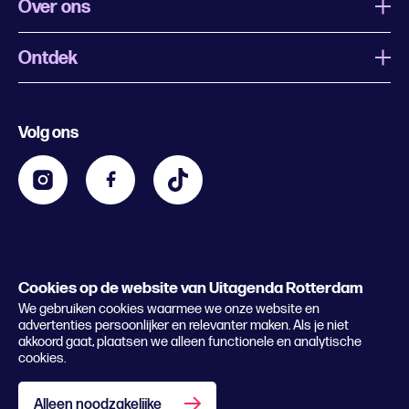
Over ons
Ontdek
Wat is Uitagenda Rotterdam
Evenement aanmelden
Festivals
Nachtagenda
Volg ons
Contact
Kids
Eten en drinken
Zakelijk
Blijf op de hoogte
Privacy statement & cookies
Word nu abonnee
Cookies op de website van Uitagenda Rotterdam
© 2026 Rotterdam Festivals
We gebruiken cookies waarmee we onze website en
Lees het magazine
advertenties persoonlijker en relevanter maken. Als je niet
akkoord gaat, plaatsen we alleen functionele en analytische
cookies.
Alleen noodzakelijke