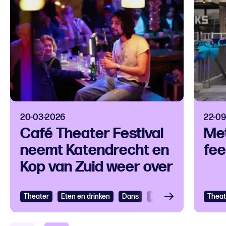
20-03-2026
22-09
Café Theater Festival
Met
neemt Katendrecht en
fee
Kop van Zuid weer over
Theater
Eten en drinken
Dans
Muziek
Cultureel fes
Theat