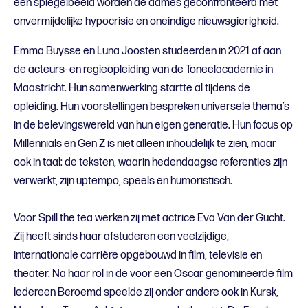
een spiegelbeeld worden de dames geconfronteerd met
onvermijdelijke hypocrisie en oneindige nieuwsgierigheid.
Emma Buysse en Luna Joosten studeerden in 2021 af aan
de acteurs- en regieopleiding van de Toneelacademie in
Maastricht. Hun samenwerking startte al tijdens de
opleiding. Hun voorstellingen bespreken universele thema’s
in de belevingswereld van hun eigen generatie. Hun focus op
Millennials en Gen Z is niet alleen inhoudelijk te zien, maar
ook in taal: de teksten, waarin hedendaagse referenties zijn
verwerkt, zijn uptempo, speels en humoristisch.
Voor Spill the tea werken zij met actrice Eva Van der Gucht.
Zij heeft sinds haar afstuderen een veelzijdige,
internationale carrière opgebouwd in film, televisie en
theater. Na haar rol in de voor een Oscar genomineerde film
Iedereen Beroemd speelde zij onder andere ook in Kursk,