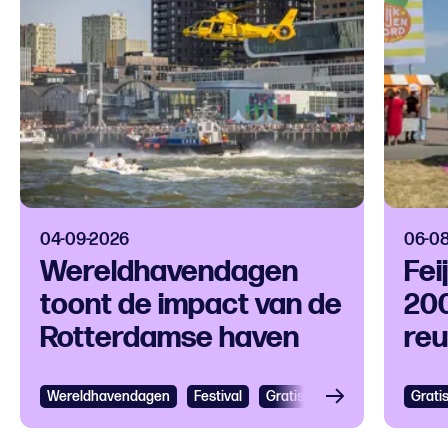
04-09-2026
06-0
Wereldhavendagen
Fei
toont de impact van de
200
Rotterdamse haven
reu
op 
Wereldhavendagen
Bekijken
Festival
Gratis
Festival
Grootst
Grati
Bek