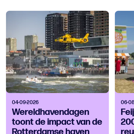
04-09-2026
06-0
Wereldhavendagen
Fei
toont de impact van de
200
Rotterdamse haven
reu