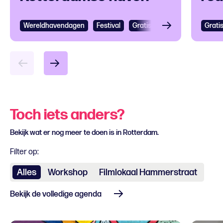
op 
Wereldhavendagen
Bekijken
Festival
Gratis
Festival
Grootst
Grati
Bek
Toch iets anders?
Bekijk wat er nog meer te doen is in Rotterdam.
Filter op:
Alles
Workshop
Filmlokaal Hammerstraat
Bekijk de volledige agenda