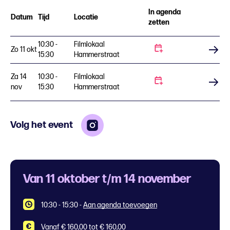
In agenda
Datum
Tijd
Locatie
zetten
10:30 -
Filmlokaal
Zo 11 okt
Koop tickets
15:30
Hammerstraat
Za 14
10:30 -
Filmlokaal
Koop tickets
nov
15:30
Hammerstraat
Volg het event
Van 11 oktober t/m 14 november
10:30 - 15:30
-
Aan agenda toevoegen
Vanaf € 160,00 tot € 160,00