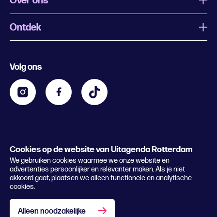
Over ons
Ontdek
Wat is Uitagenda Rotterdam
Evenement aanmelden
Festivals
Nachtagenda
Volg ons
Contact
Kids
Eten en drinken
Zakelijk
Blijf op de hoogte
Privacy statement & cookies
Word nu abonnee
Cookies op de website van Uitagenda Rotterdam
© 2026 Rotterdam Festivals
We gebruiken cookies waarmee we onze website en
Lees het magazine
advertenties persoonlijker en relevanter maken. Als je niet
akkoord gaat, plaatsen we alleen functionele en analytische
cookies.
Alleen noodzakelijke