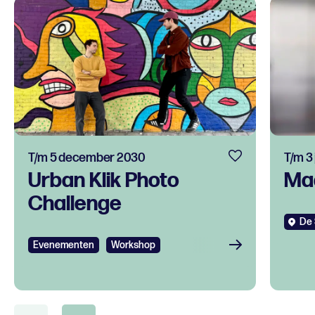
T/m 5 december 2030
T/m 3
Urban Klik Photo
Ma
Challenge
De 
Evenementen
Workshop