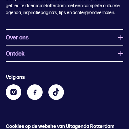
gebied te doen is in Rotterdam met een complete culturele
agenda, inspiratiepagina’s, tips en achtergrondverhalen.
Over ons
Ontdek
Wat is Uitagenda Rotterdam
Evenement aanmelden
Festivals
Nachtagenda
Volg ons
Contact
Kids
Eten en drinken
Zakelijk
Blijf op de hoogte
Privacy statement & cookies
Word nu abonnee
Cookies op de website van Uitagenda Rotterdam
© 2026 Rotterdam Festivals