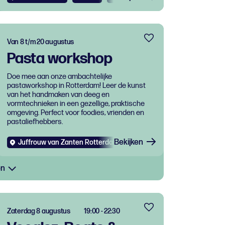
Van 8 t/m 20 augustus
Pasta workshop
Doe mee aan onze ambachtelijke
pastaworkshop in Rotterdam! Leer de kunst
van het handmaken van deeg en
vormtechnieken in een gezellige, praktische
omgeving. Perfect voor foodies, vrienden en
pastaliefhebbers.
Bekijken
Juffrouw van Zanten Rotterdam West
Evenementen
Eten e
en
Zaterdag 8 augustus
19:00 - 22:30