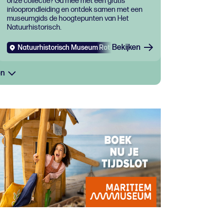
onze collectie? Ga mee met een gratis
inlooprondleiding en ontdek samen met een
museumgids de hoogtepunten van Het
Natuurhistorisch.
Bekijken
Natuurhistorisch Museum Rotterdam
Evenementen
Expo
en