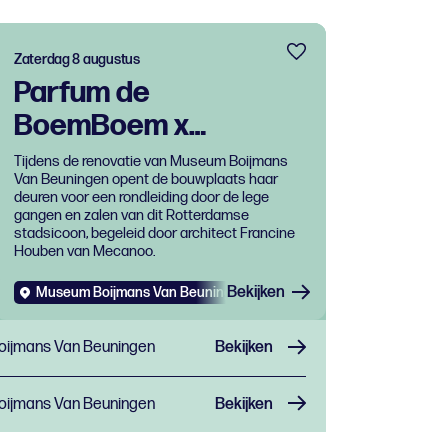
Zaterdag 8 augustus
Parfum de
BoemBoem x
Renovatie Museum
Tijdens de renovatie van Museum Boijmans
Van Beuningen opent de bouwplaats haar
Boijmans Van
deuren voor een rondleiding door de lege
Beuningen
gangen en zalen van dit Rotterdamse
stadsicoon, begeleid door architect Francine
Houben van Mecanoo.
Bekijken
Museum Boijmans Van Beuningen
Evenementen
Muziek
ijmans Van Beuningen
Bekijken
ijmans Van Beuningen
Bekijken