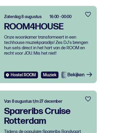
Zaterdag 8 augustus
16:00 - 00:00
ROOM4HOUSE
Onze woonkamer transformeert in een
techhouse muziekparadijs! Zes DJ's brengen
hun sets direct in het hart van de ROOM en
recht voor JOU. Mis het niet!
Bekijken
Hostel ROOM
Muziek
Gratis
Dance
Van 8 augustus t/m 27 december
Spareribs Cruise
Rotterdam
Tijdens de populaire Spareribs Rondvaart