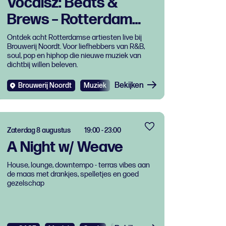
Vocalsz: Beats &
Brews – Rotterdam
klinkt live
Ontdek acht Rotterdamse artiesten live bij
Brouwerij Noordt. Voor liefhebbers van R&B,
soul, pop en hiphop die nieuwe muziek van
dichtbij willen beleven.
Bekijken
Brouwerij Noordt
Muziek
Zaterdag 8 augustus
19:00 - 23:00
A Night w/ Weave
House, lounge, downtempo - terras vibes aan
de maas met drankjes, spelletjes en goed
gezelschap