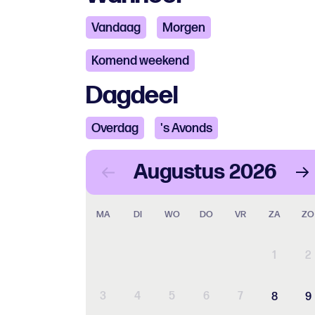
Vandaag
Morgen
Komend weekend
Dagdeel
Overdag
's Avonds
Augustus
2026
MA
DI
WO
DO
VR
ZA
ZO
1
2
3
4
5
6
7
8
9