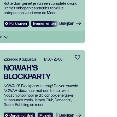
Rotterdam geniet je van een complete avond
uit met onbeperkt spareribs terwijl je
ontspannen vaart over de Maas.
Bekijken
Parkhaven
Evenementen
Eten en drinken
en
Zaterdag 8 augustus
17:00 - 23:00
NOWAH'S
BLOCKPARTY
NOWAH’S Blockparty is terug! De vertrouwde
NOWAH-vibe, maar met een frisse twist.
Naast hiphop hoor je dit jaar ook energieke
clubsounds zoals Jersey Club, Dancehall,
Gqom, Bubbling en meer.
Bekijken
Garden of Bird
Muziek
Hiphop