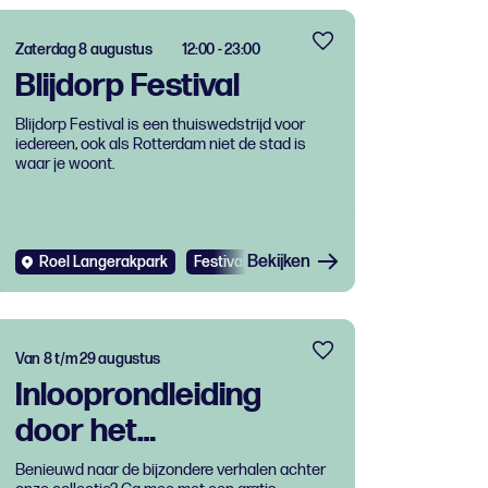
Zaterdag 8 augustus
12:00 - 23:00
Blijdorp Festival
Blijdorp Festival is een thuiswedstrijd voor
iedereen, ook als Rotterdam niet de stad is
waar je woont.
Bekijken
Roel Langerakpark
Festival
Van 8 t/m 29 augustus
Inlooprondleiding
door het
Natuurhistorisch
Benieuwd naar de bijzondere verhalen achter