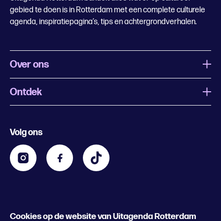
gebied te doen is in Rotterdam met een complete culturele
agenda, inspiratiepagina’s, tips en achtergrondverhalen.
Over ons
Ontdek
Wat is Uitagenda Rotterdam
Evenement aanmelden
Festivals
Nachtagenda
Volg ons
Contact
Kids
Eten en drinken
Zakelijk
Blijf op de hoogte
Privacy statement & cookies
Word nu abonnee
Cookies op de website van Uitagenda Rotterdam
© 2026 Rotterdam Festivals