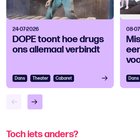
24-07-2026
08-07
DOPE toont hoe drugs
Mis
ons allemaal verbindt
een
voo
ver
Dans
Bekijken
Theater
Cabaret
Dans
Bek
Toch iets anders?