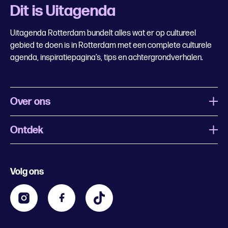
Dit is Uitagenda
Uitagenda Rotterdam bundelt alles wat er op cultureel
gebied te doen is in Rotterdam met een complete culturele
agenda, inspiratiepagina’s, tips en achtergrondverhalen.
Over ons
Ontdek
Wat is Uitagenda Rotterdam
Evenement aanmelden
Festivals
Nachtagenda
Volg ons
Contact
Kids
Eten en drinken
Zakelijk
Blijf op de hoogte