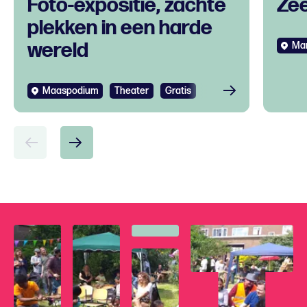
Foto-expositie, zachte
Ze
plekken in een harde
wereld
Mar
Maaspodium
Theater
Gratis
Bekijken
Bek