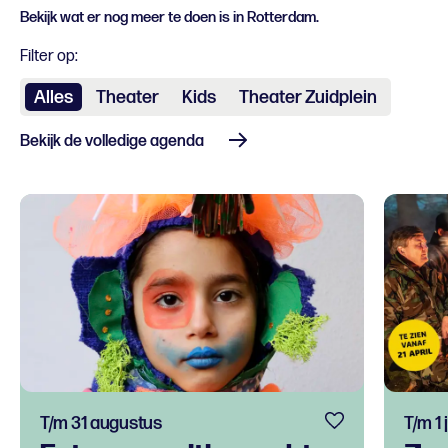
Bekijk wat er nog meer te doen is in Rotterdam.
Filter op:
Alles
Theater
Kids
Theater Zuidplein
Bekijk de volledige agenda
T/m 31 augustus
T/m 1