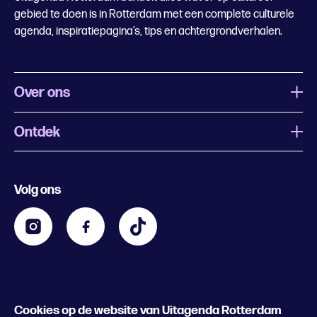
gebied te doen is in Rotterdam met een complete culturele
agenda, inspiratiepagina’s, tips en achtergrondverhalen.
Over ons
Ontdek
Wat is Uitagenda Rotterdam
Evenement aanmelden
Festivals
Nachtagenda
Volg ons
Contact
Kids
Eten en drinken
Zakelijk
Blijf op de hoogte
Privacy statement & cookies
Word nu abonnee
Cookies op de website van Uitagenda Rotterdam
© 2026 Rotterdam Festivals