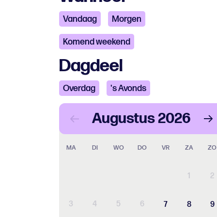
Vandaag
Morgen
Komend weekend
Dagdeel
Overdag
's Avonds
Augustus
2026
MA
DI
WO
DO
VR
ZA
ZO
1
2
3
4
5
6
7
8
9