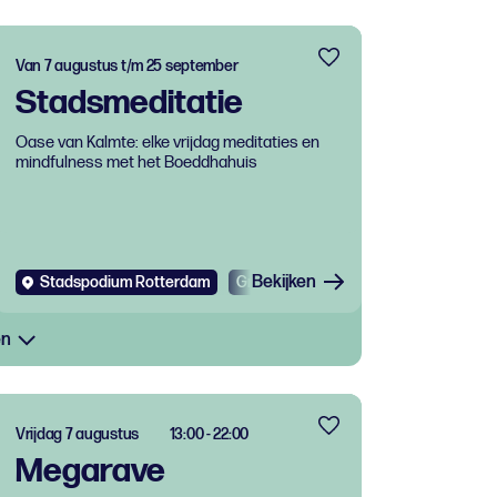
Van 7 augustus t/m 25 september
Stadsmeditatie
Oase van Kalmte: elke vrijdag meditaties en
mindfulness met het Boeddhahuis
Bekijken
Stadspodium Rotterdam
Gratis
Workshop
en
Vrijdag 7 augustus
13:00 - 22:00
Megarave