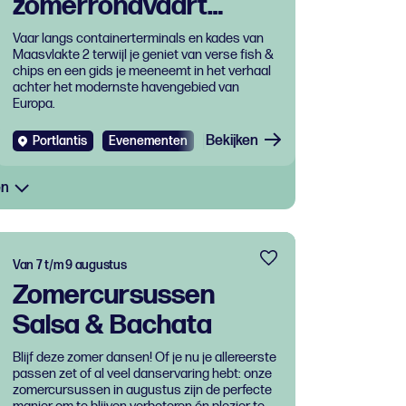
zomerrondvaart
Portlantis: Fish &
Vaar langs containerterminals en kades van
Maasvlakte 2 terwijl je geniet van verse fish &
Ships
chips en een gids je meeneemt in het verhaal
achter het modernste havengebied van
Europa.
Bekijken
Portlantis
Evenementen
Eten en drinken
en
Van 7 t/m 9 augustus
Zomercursussen
Salsa & Bachata
Blijf deze zomer dansen! Of je nu je allereerste
passen zet of al veel danservaring hebt: onze
zomercursussen in augustus zijn de perfecte