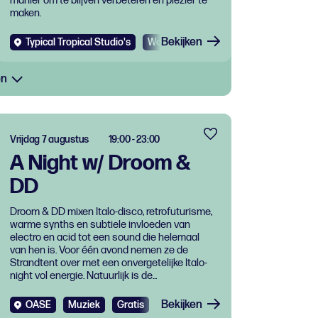
manier om te blijven verbeteren én plezier te
maken.
Bekijken
Typical Tropical Studio's
Workshop
en
Vrijdag 7 augustus
19:00 - 23:00
A Night w/ Droom &
DD
Droom & DD mixen Italo-disco, retrofuturisme,
warme synths en subtiele invloeden van
electro en acid tot een sound die helemaal
van hen is. Voor één avond nemen ze de
Strandtent over met een onvergetelijke Italo-
night vol energie. Natuurlijk is de...
Bekijken
OASE
Muziek
Gratis