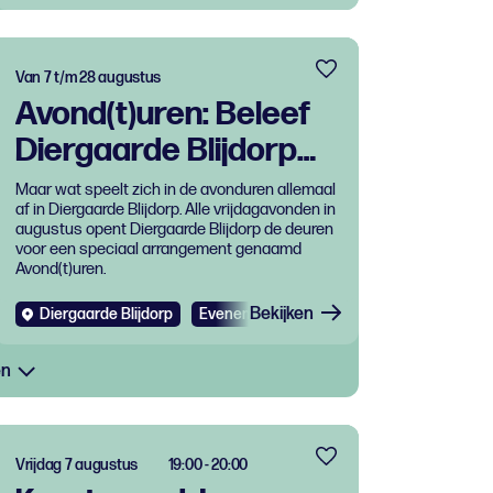
Van 7 t/m 28 augustus
Avond(t)uren: Beleef
Diergaarde Blijdorp
na sluitingstijd
Maar wat speelt zich in de avonduren allemaal
af in Diergaarde Blijdorp. Alle vrijdagavonden in
augustus opent Diergaarde Blijdorp de deuren
voor een speciaal arrangement genaamd
Avond(t)uren.
Bekijken
Diergaarde Blijdorp
Evenementen
en
Vrijdag 7 augustus
19:00 - 20:00