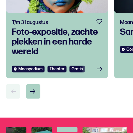
T/m 31 augustus
Maand
Foto-expositie, zachte
Sa
plekken in een harde
wereld
Co
Maaspodium
Theater
Gratis