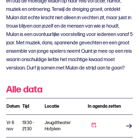
en oud de moedige Mulan op haar reis vol actie, humor,
muziek en ontroering. Terwijl de dreiging groeit, ontdekt
Mulan dat echte kracht niet alleen in vechten zit, maar juist in
trouw blijven aan jezelf en de mensen van wie je houdt.
Mulan is een avontuurlijke voorstelling voor iedereen vanaf 5
jaar. Met muziek, dans, spannende gevechten en een groot
ensemble van jonge spelers neemt Quint je mee op een reis
waarin onschuldige liefde het machtige kwaad moet
verslaan. Durf jij samen met Mulan de strijd aan te gaan?
Alle data
Datum
Tijd
Locatie
In agenda zetten
Vr 6
19:30 -
Jeugdtheater
Koop tickets
nov
21:30
Hofplein