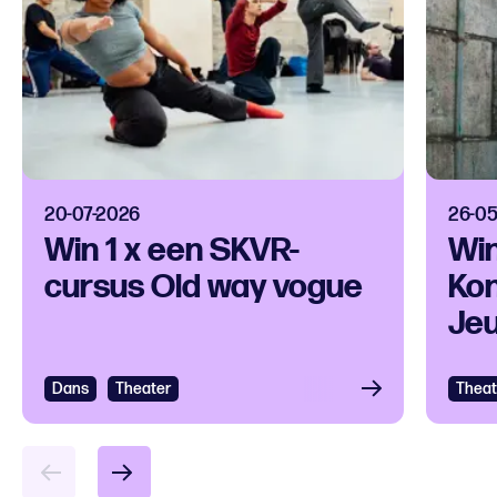
20-07-2026
26-0
Win 1 x een SKVR-
Win
cursus Old way vogue
Kon
Jeu
Dans
Theater
Theat