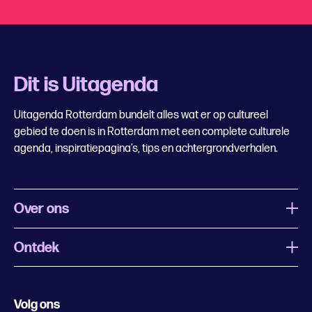
Dit is Uitagenda
Uitagenda Rotterdam bundelt alles wat er op cultureel
gebied te doen is in Rotterdam met een complete culturele
agenda, inspiratiepagina’s, tips en achtergrondverhalen.
Over ons
Ontdek
Wat is Uitagenda Rotterdam
Evenement aanmelden
Festivals
Nachtagenda
Volg ons