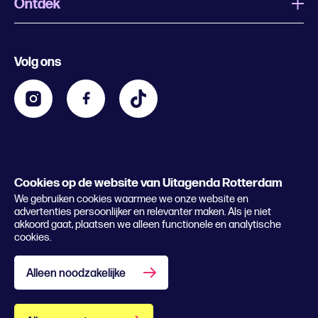
Ontdek
Wat is Uitagenda Rotterdam
Evenement aanmelden
Festivals
Nachtagenda
Volg ons
Contact
Kids
Eten en drinken
Zakelijk
Blijf op de hoogte
Privacy statement & cookies
Word nu abonnee
Cookies op de website van Uitagenda Rotterdam
© 2026 Rotterdam Festivals
We gebruiken cookies waarmee we onze website en
Lees het magazine
advertenties persoonlijker en relevanter maken. Als je niet
akkoord gaat, plaatsen we alleen functionele en analytische
cookies.
Alleen noodzakelijke