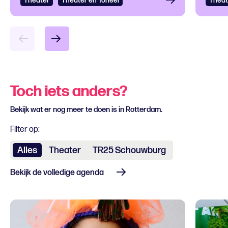
Theater
Bekijken
Theater en Toneel
Theat
Bek
Toch iets anders?
Bekijk wat er nog meer te doen is in Rotterdam.
Filter op:
Alles
Theater
TR25 Schouwburg
Bekijk de volledige agenda