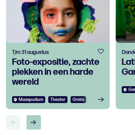
T/m 31 augustus
Donde
Foto-expositie, zachte
Lat
plekken in een harde
Gar
wereld
Gar
Maaspodium
Theater
Gratis