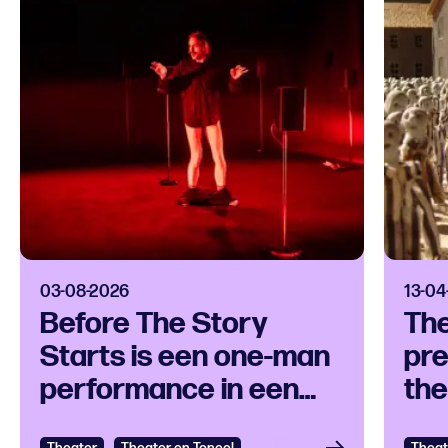
03-08-2026
13-04
Before The Story
Th
Starts is een one-man
pre
performance in een
the
klankuniversum
ove