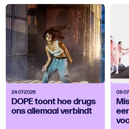
24-07-2026
08-07
DOPE toont hoe drugs
Mis
ons allemaal verbindt
een
voo