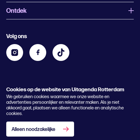
Ontdek
Wat is Uitagenda Rotterdam
Evenement aanmelden
Festivals
Nachtagenda
Volg ons
Contact
Kids
Eten en drinken
Zakelijk
Blijf op de hoogte
Privacy statement & cookies
Word nu abonnee
Cookies op de website van Uitagenda Rotterdam
© 2026 Rotterdam Festivals
We gebruiken cookies waarmee we onze website en
Lees het magazine
advertenties persoonlijker en relevanter maken. Als je niet
akkoord gaat, plaatsen we alleen functionele en analytische
cookies.
Alleen noodzakelijke