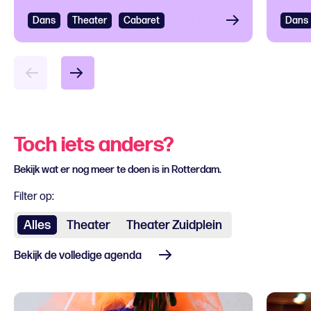
ver
Dans
Bekijken
Theater
Cabaret
Dans
Bek
Toch iets anders?
Bekijk wat er nog meer te doen is in Rotterdam.
Filter op:
Alles
Theater
Theater Zuidplein
Bekijk de volledige agenda