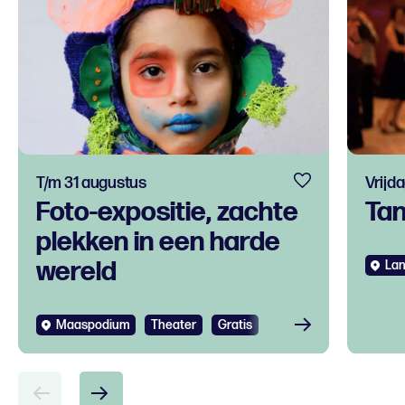
T/m 31 augustus
Vrijd
Foto-expositie, zachte
Ta
plekken in een harde
wereld
Lan
Maaspodium
Theater
Gratis