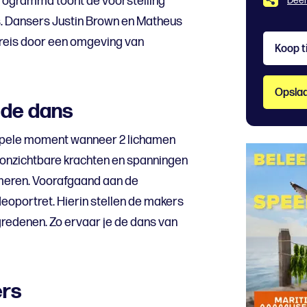
programma toont de voorstelling
Deel
. Dansers Justin Brown en Matheus
reis door een omgeving van
Koop t
Opslaa
 de dans
impele moment wanneer 2 lichamen
onzichtbare krachten en spanningen
imeren. Voorafgaand aan de
deoportret. Hierin stellen de makers
redenen. Zo ervaar je de dans van
ers