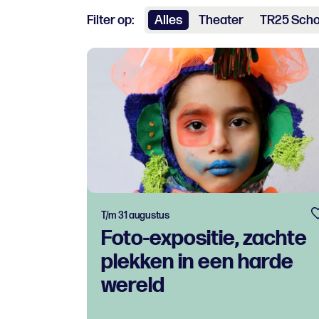
Filter op:
Alles
Theater
TR25 Sch
T/m 31 augustus
Foto-expositie, zachte
plekken in een harde
wereld