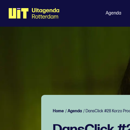
Agenda
Home
/
Agenda
/
DansClick #28 Korzo Pro
DansClick #