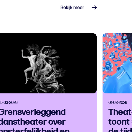
Bekijk meer
25-03-2026
01-03-2026
Grensverleggend
Theat
danstheater over
toont
onsterfelijkheid en
de tij