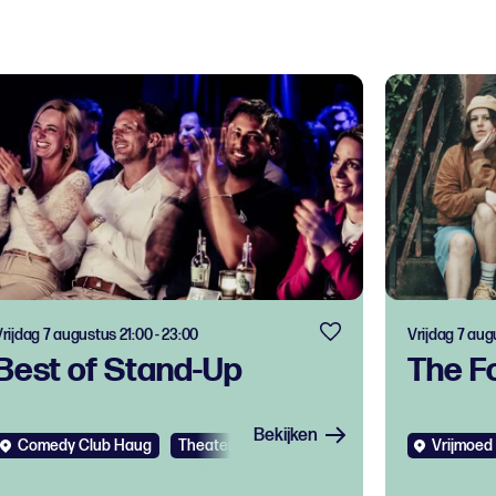
rijdag 7 augustus 21:00 - 23:00
Vrijdag 7 aug
Best of Stand-Up
The F
Bekijken
Comedy Club Haug
Theater
Vrijmoed