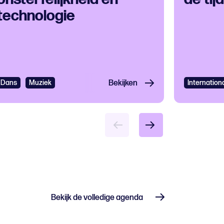
technologie
er en Toneel
Dans
Muziek
Bekijken
Internatio
Bekijk de volledige agenda