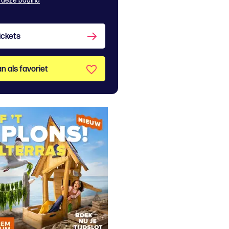
 deze pagina
ickets
n als favoriet