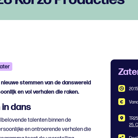
ater
Zate
de nieuwe stemmen van de danswereld
20:1
oonlijk en vol verhalen die raken.
Vana
 in dans
TR25
elbelovende talenten binnen de
25, 
ersoonlijke en ontroerende verhalen die