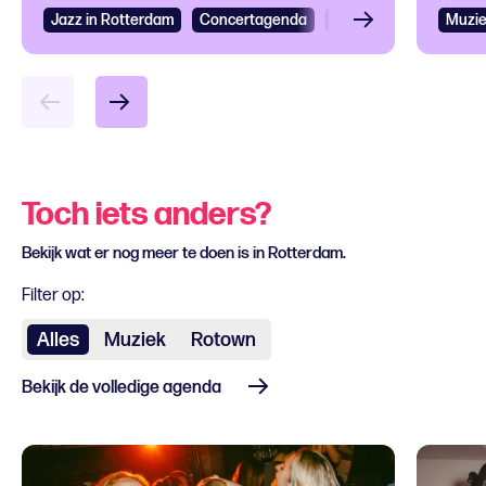
VAAGUE naar Rotown
Jazz in Rotterdam
Concertagenda
Muziek
Jazz
Muzi
Toch iets anders?
Bekijk wat er nog meer te doen is in Rotterdam.
Filter op:
Alles
Muziek
Rotown
Bekijk de volledige agenda