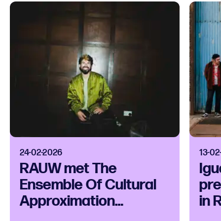
24-02-2026
13-02
RAUW met The
Igu
Ensemble Of Cultural
pre
Approximation
in 
(T.E.C.A.), QUANZA en