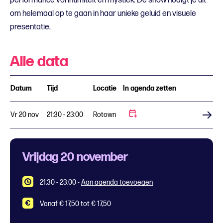
performance vol intimiteit en mystiek. De show nodigt je uit
om helemaal op te gaan in haar unieke geluid en visuele
presentatie.
Alle data
Datum
Tijd
Locatie
In agenda zetten
Vr 20 nov
21:30 - 23:00
Rotown
Koop tickets
Vrijdag 20 november
21:30 - 23:00
-
Aan agenda toevoegen
Vanaf € 17,50 tot € 17,50