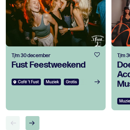
T/m 30 december
T/m 3
Fust Feestweekend
Do
Ac
Mus
Café 't Fust
Muziek
Gratis
tal
ont
Muzi
voo