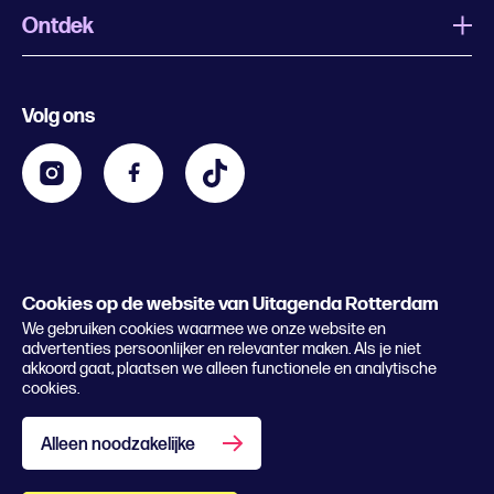
Ontdek
Wat is Uitagenda Rotterdam
Evenement aanmelden
Festivals
Nachtagenda
Volg ons
Contact
Kids
Eten en drinken
Zakelijk
Blijf op de hoogte
Privacy statement & cookies
Word nu abonnee
Cookies op de website van Uitagenda Rotterdam
© 2026 Rotterdam Festivals
We gebruiken cookies waarmee we onze website en
Lees het magazine
advertenties persoonlijker en relevanter maken. Als je niet
akkoord gaat, plaatsen we alleen functionele en analytische
cookies.
Alleen noodzakelijke