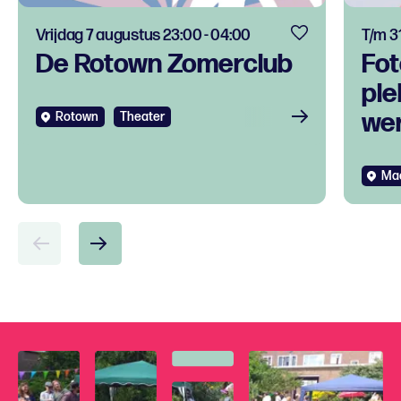
Vrijdag 7 augustus 23:00 - 04:00
T/m 3
De Rotown Zomerclub
Fot
ple
we
Rotown
Theater
Ma