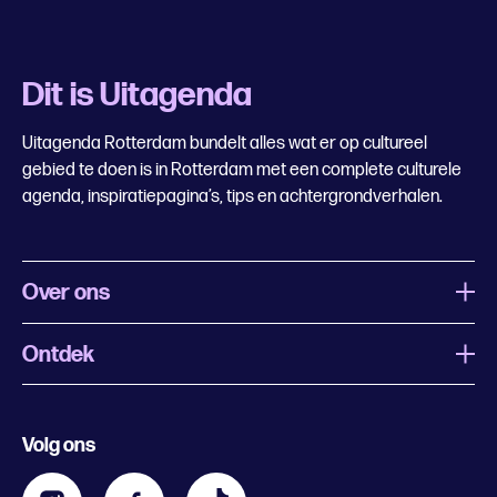
Dit is Uitagenda
Uitagenda Rotterdam bundelt alles wat er op cultureel
gebied te doen is in Rotterdam met een complete culturele
agenda, inspiratiepagina’s, tips en achtergrondverhalen.
Over ons
Ontdek
Wat is Uitagenda Rotterdam
Evenement aanmelden
Festivals
Nachtagenda
Volg ons
Contact
Kids
Eten en drinken