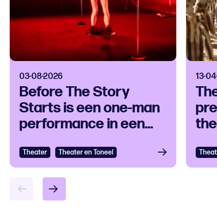
03-08-2026
13-04
Before The Story
Th
Starts is een one-man
pre
performance in een
the
klankuniversum
ove
Theater
Bekijken
Theater en Toneel
Theat
Bek