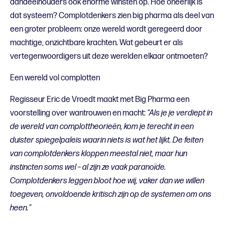
aandeelhouders ook enorme winsten op. Hoe oneerlijk is
dat systeem? Complotdenkers zien big pharma als deel van
een groter probleem: onze wereld wordt geregeerd door
machtige, onzichtbare krachten. Wat gebeurt er als
vertegenwoordigers uit deze werelden elkaar ontmoeten?
Een wereld vol complotten
Regisseur Eric de Vroedt maakt met Big Pharma een
voorstelling over wantrouwen en macht:
“Als je je verdiept in
de wereld van complottheorieën, kom je terecht in een
duister spiegelpaleis waarin niets is wat het lijkt. De feiten
van complotdenkers kloppen meestal niet, maar hun
instincten soms wel – al zijn ze vaak paranoïde.
Complotdenkers leggen bloot hoe wij, vaker dan we willen
toegeven, onvoldoende kritisch zijn op de systemen om ons
heen.”