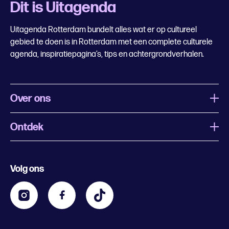
Dit is Uitagenda
Uitagenda Rotterdam bundelt alles wat er op cultureel
gebied te doen is in Rotterdam met een complete culturele
agenda, inspiratiepagina’s, tips en achtergrondverhalen.
Over ons
Ontdek
Wat is Uitagenda Rotterdam
Evenement aanmelden
Festivals
Nachtagenda
Volg ons
Contact
Kids
Eten en drinken
Zakelijk
Blijf op de hoogte