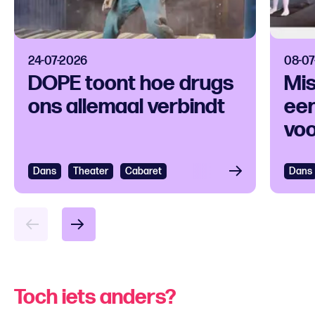
24-07-2026
08-07
DOPE toont hoe drugs
Mis
ons allemaal verbindt
een
voo
ver
Dans
Bekijken
Theater
Cabaret
Dans
Bek
Toch iets anders?