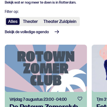
Bekijk wat er nog meer te doen is in Rotterdam.
Filter op:
Alles
Theater
Theater Zuidplein
Bekijk de volledige agenda
Vrijdag 7 augustus 23:00 - 04:00
T/m 3