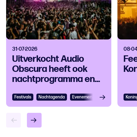
31-07-2026
08-0
Uitverkocht Audio
Fe
Obscura heeft ook
Ko
nachtprogramma en
cultureel aanbod
Festivals
Nachtagenda
Evenementen
Muziek
Konin
Nach