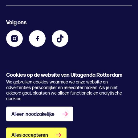
Evenement aanmelden
Festivals
Nachtagenda
Volg ons
Contact
Kids
Eten en drinken
Zakelijk
Blijf op de hoogte
Privacy statement & cookies
Word nu abonnee
Cookies op de website van Uitagenda Rotterdam
© 2026 Rotterdam Festivals
We gebruiken cookies waarmee we onze website en
Lees het magazine
advertenties persoonlijker en relevanter maken. Als je niet
akkoord gaat, plaatsen we alleen functionele en analytische
cookies.
Alleen noodzakelijke
Alles accepteren