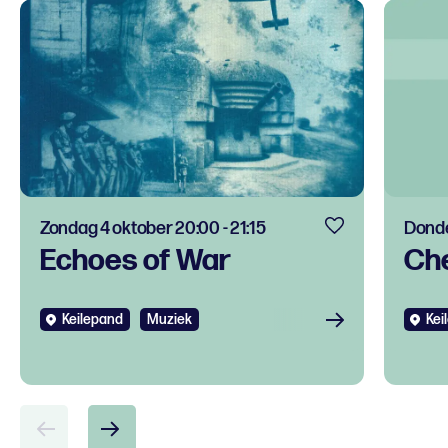
Zondag 4 oktober 20:00 - 21:15
Donde
Echoes of War
Ch
Keilepand
Muziek
Kei