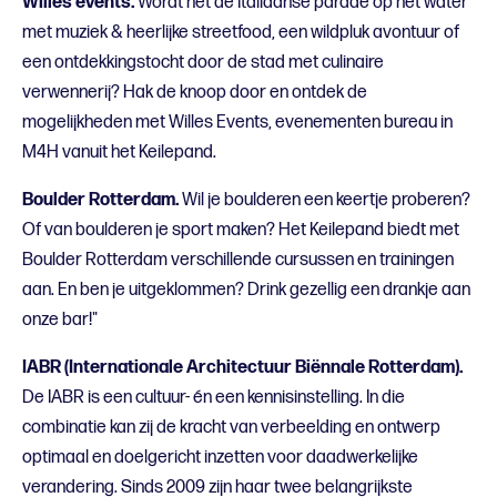
Willes events.
Wordt het de Italiaanse parade op het water
met muziek & heerlijke streetfood, een wildpluk avontuur of
een ontdekkingstocht door de stad met culinaire
verwennerij? Hak de knoop door en ontdek de
mogelijkheden met Willes Events, evenementen bureau in
M4H vanuit het Keilepand.
Boulder Rotterdam.
Wil je boulderen een keertje proberen?
Of van boulderen je sport maken? Het Keilepand biedt met
Boulder Rotterdam verschillende cursussen en trainingen
aan. En ben je uitgeklommen? Drink gezellig een drankje aan
onze bar!"
IABR (Internationale Architectuur Biënnale Rotterdam).
De IABR is een cultuur- én een kennisinstelling. In die
combinatie kan zij de kracht van verbeelding en ontwerp
optimaal en doelgericht inzetten voor daadwerkelijke
verandering. Sinds 2009 zijn haar twee belangrijkste