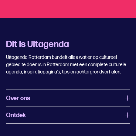
Dit is Uitagenda
Uitagenda Rotterdam bundelt alles wat er op cultureel
gebied te doen is in Rotterdam met een complete culturele
agenda, inspiratiepagina’s, tips en achtergrondverhalen.
Over ons
Ontdek
Wat is Uitagenda Rotterdam
Evenement aanmelden
Festivals
Nachtagenda