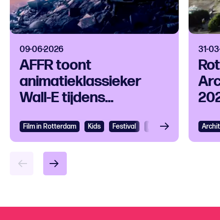
09-06-2026
31-03
AFFR toont
Ro
animatieklassieker
Ar
Wall-E tijdens
20
Rotterdam
bo
Architectuur Maand
ver
Film in Rotterdam
Kids
Festival
Filmfestival
Archi