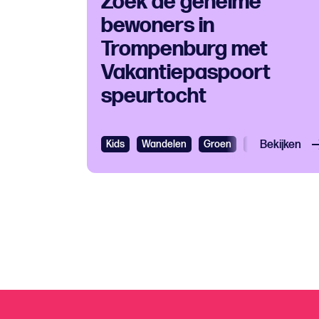
Zoek de geheime
bewoners in
Trompenburg met
Vakantiepaspoort
speurtocht
Kids
Wandelen
Groen
Kids
Bekijken
Rondlei