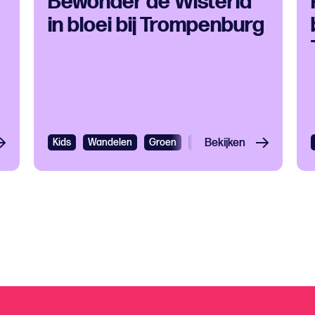
Bewonder de Wisteria
in bloei bij Trompenburg
ding
Kids
Wandelen
Groen
Lente
Bekijken
Evenementen