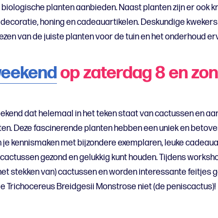
 biologische planten aanbieden. Naast planten zijn er ook
 decoratie, honing en cadeauartikelen. Deskundige kweker
ezen van de juiste planten voor de tuin en het onderhoud er
weekend
op zaterdag 8 en zo
ekend dat helemaal in het teken staat van cactussen en a
en. Deze fascinerende planten hebben een uniek en betovere
 je kennismaken met bijzondere exemplaren, leuke cadeaua
je cactussen gezond en gelukkig kunt houden. Tijdens works
het stekken van) cactussen en worden interessante feitjes 
de Trichocereus Breidgesii Monstrose niet (de peniscactus)!