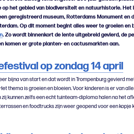
op het gebied van biodiversiteit en natuurhistorie. Het 
 een geregistreerd museum, Rotterdams Monument en d
rdam. Op dit moment begint alles weer te groeien en bl
n
. Zo wordt binnenkort de lente uitgebreid gevierd, de 
en komen er grote planten- en cactusmarkten aan.
efestival op zondag 14 april
eer bijna van start en dat wordt in Trompenburg gevierd met
Het thema is groeien en bloeien. Voor kinderen is er van alle
n zij kunnen zelfs een echt tuinteam-diploma halen na het a
terrassen en foodtrucks zijn weer geopend voor een kopje ko