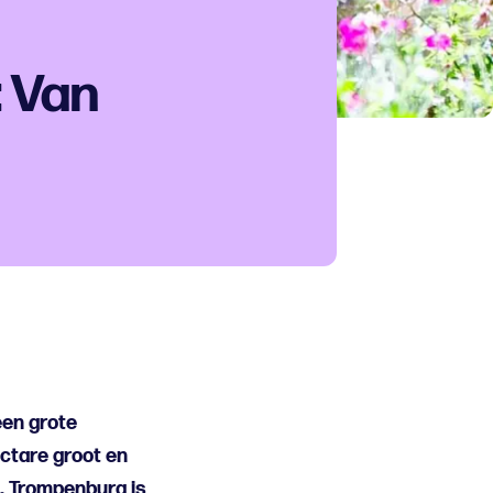
 Van
een grote
ectare groot en
s. Trompenburg is