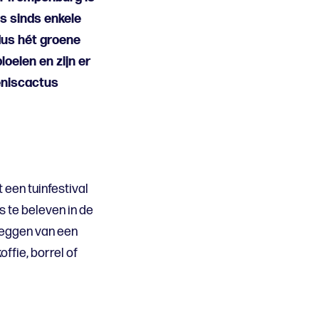
is sinds enkele
us hét groene
oeien en zijn er
peniscactus
 een tuinfestival
s te beleven in de
fleggen van een
ffie, borrel of