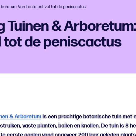
boretum: Van Lentefestival tot de peniscactus
 Tuinen & Arboretum:
l tot de peniscactus
nen & Arboretum
is een prachtige botanische tuin met 
struiken, vaste planten, bollen en knollen. De tuin is 8 h
n. De eerste aanleg vond ongeveer 200 jaar geleden plaat