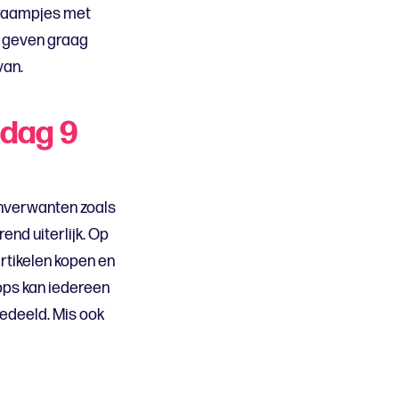
 kraampjes met
s geven graag
van.
ndag 9
anverwanten zoals
nd uiterlijk. Op
rtikelen kopen en
hops kan iedereen
gedeeld. Mis ook