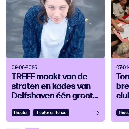
09-06-2026
07-01
TREFF maakt van de
Ton
straten en kades van
bre
Delfshaven één groot
clu
openluchttheater
Theater
Theater en Toneel
Theat