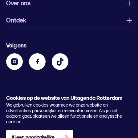
Over ons
Ontdek
Wat is Uitagenda Rotterdam
Evenement aanmelden
Festivals
Nachtagenda
Volg ons
Contact
Kids
Eten en drinken
Zakelijk
Blijf op de hoogte
Privacy statement & cookies
Word nu abonnee
Cookies op de website van Uitagenda Rotterdam
© 2026 Rotterdam Festivals
We gebruiken cookies waarmee we onze website en
Lees het magazine
advertenties persoonlijker en relevanter maken. Als je niet
akkoord gaat, plaatsen we alleen functionele en analytische
cookies.
Alleen noodzakelijke