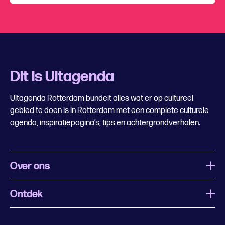
Dit is Uitagenda
Uitagenda Rotterdam bundelt alles wat er op cultureel
gebied te doen is in Rotterdam met een complete culturele
agenda, inspiratiepagina’s, tips en achtergrondverhalen.
Over ons
Ontdek
Wat is Uitagenda Rotterdam
Evenement aanmelden
Festivals
Nachtagenda