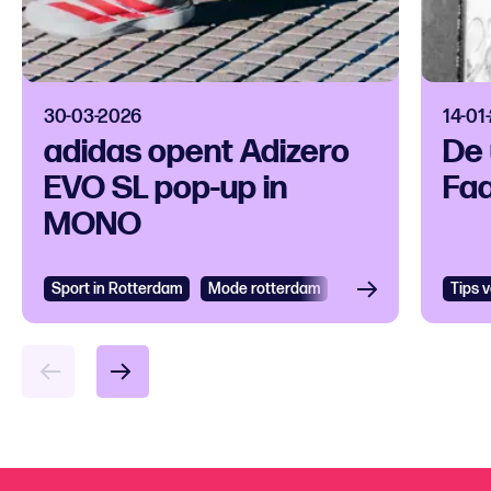
30-03-2026
14-01
adidas opent Adizero
De 
EVO SL pop-up in
Fa
MONO
Sport in Rotterdam
Mode rotterdam
Evenementen
Tips 
Gra