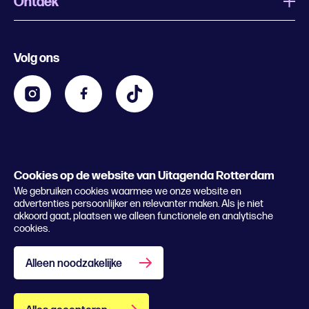
Ontdek
Wat is Uitagenda Rotterdam
Evenement aanmelden
Festivals
Nachtagenda
Volg ons
Contact
Kids
Eten en drinken
Zakelijk
Blijf op de hoogte
Privacy statement & cookies
Word nu abonnee
Cookies op de website van Uitagenda Rotterdam
© 2026 Rotterdam Festivals
We gebruiken cookies waarmee we onze website en
Lees het magazine
advertenties persoonlijker en relevanter maken. Als je niet
akkoord gaat, plaatsen we alleen functionele en analytische
cookies.
Alleen noodzakelijke