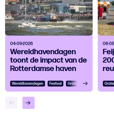
04-09-2026
06-0
Wereldhavendagen
Fei
toont de impact van de
200
Rotterdamse haven
reu
op 
Wereldhavendagen
Bekijken
Festival
Gratis
Festival
Grootst
Grati
Bek