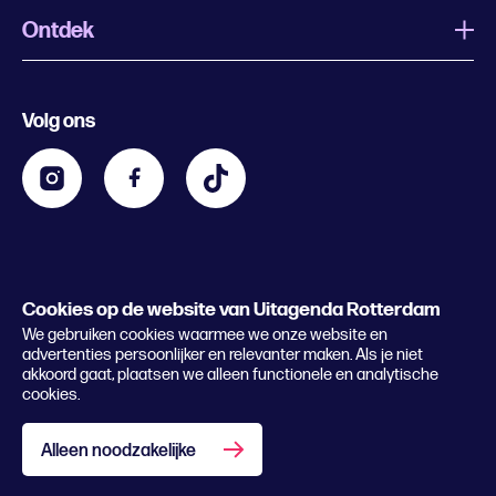
Ontdek
Wat is Uitagenda Rotterdam
Evenement aanmelden
Festivals
Nachtagenda
Volg ons
Contact
Kids
Eten en drinken
Zakelijk
Blijf op de hoogte
Privacy statement & cookies
Word nu abonnee
Cookies op de website van Uitagenda Rotterdam
© 2026 Rotterdam Festivals
We gebruiken cookies waarmee we onze website en
Lees het magazine
advertenties persoonlijker en relevanter maken. Als je niet
akkoord gaat, plaatsen we alleen functionele en analytische
cookies.
Alleen noodzakelijke