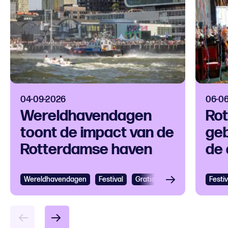
04-09-2026
06-0
Wereldhavendagen
Ro
toont de impact van de
ge
Rotterdamse haven
de 
ke
Wereldhavendagen
Festival
Gratis
Festival
Grootst
Festiv