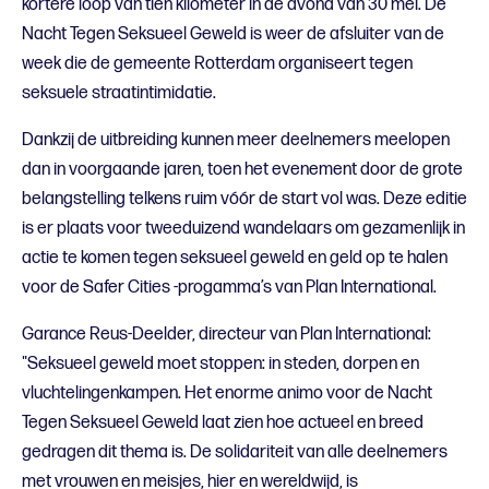
kortere loop van tien kilometer in de avond van 30 mei. De
Nacht Tegen Seksueel Geweld is weer de afsluiter van de
week die de gemeente Rotterdam organiseert tegen
seksuele straatintimidatie.
Dankzij de uitbreiding kunnen meer deelnemers meelopen
dan in voorgaande jaren, toen het evenement door de grote
belangstelling telkens ruim vóór de start vol was. Deze editie
is er plaats voor tweeduizend wandelaars om gezamenlijk in
actie te komen tegen seksueel geweld en geld op te halen
voor de Safer Cities -progamma’s van Plan International.
Garance Reus-Deelder, directeur van Plan International:
"Seksueel geweld moet stoppen: in steden, dorpen en
vluchtelingenkampen. Het enorme animo voor de Nacht
Tegen Seksueel Geweld laat zien hoe actueel en breed
gedragen dit thema is. De solidariteit van alle deelnemers
met vrouwen en meisjes, hier en wereldwijd, is