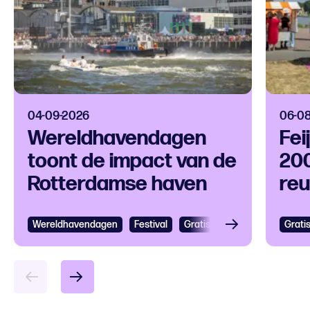
04-09-2026
06-0
Wereldhavendagen
Fei
toont de impact van de
200
Rotterdamse haven
reu
op 
Wereldhavendagen
Bekijken
Festival
Gratis
Festival
Grootst
Grati
Bek