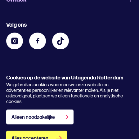
Evenement aanmelden
Festivals
Nachtagenda
Volg ons
Contact
Kids
Eten en drinken
Zakelijk
Blijf op de hoogte
Privacy statement & cookies
Word nu abonnee
Cookies op de website van Uitagenda Rotterdam
© 2026 Rotterdam Festivals
We gebruiken cookies waarmee we onze website en
Lees het magazine
advertenties persoonlijker en relevanter maken. Als je niet
akkoord gaat, plaatsen we alleen functionele en analytische
cookies.
Alleen noodzakelijke
Alles accepteren