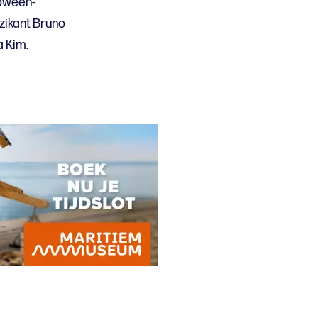
loween-
zikant Bruno
a Kim.