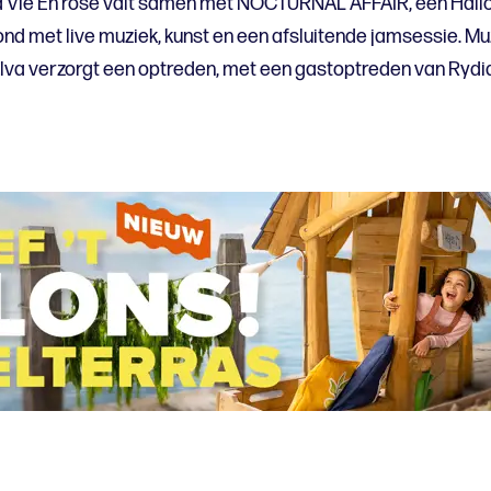
a Vie En rose valt samen met NOCTURNAL AFFAIR, een Hal
nd met live muziek, kunst en een afsluitende jamsessie. Mu
ilva verzorgt een optreden, met een gastoptreden van Rydi