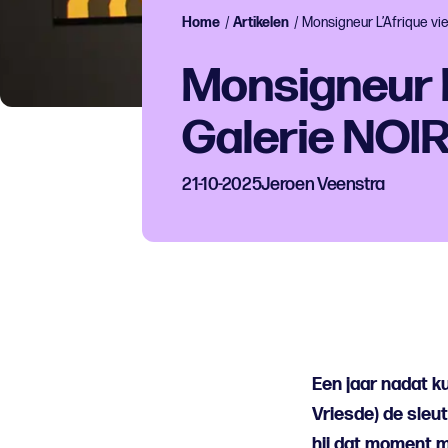
Home
/
Artikelen
/
Monsigneur L’Afrique vi
Monsigneur L
Galerie NOIR
21-10-2025
Jeroen Veenstra
Een jaar nadat k
Vriesde) de sleut
hij dat moment me