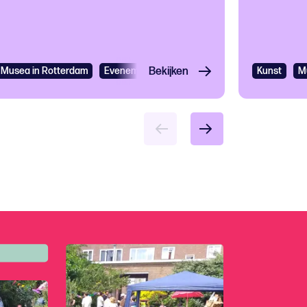
Musea in Rotterdam
Evenementen
Bekijken
Festivals
Expo
Kunst
Culturee
M