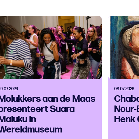
29-07-2026
08-07-2026
Molukkers aan de Maas
Chabo
presenteert Suara
Nour-
Maluku in
Henk 
Wereldmuseum