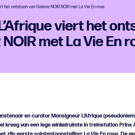
ert het ontstaan van Galerie NOIR NOIR met La Vie En rose
’Afrique viert het on
 NOIR met La Vie En r
unstenaar en curator Monsigneur L’Afrique (pseudoniem
el kreeg van een lege winkelruimte in treinstation Prins 
t zijn eerste solotentoonstelling: La Vie En rose. De ex