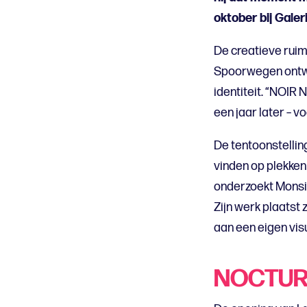
oktober bij Galer
De creatieve rui
Spoorwegen ontwik
identiteit. “NOIR 
een jaar later – vo
De tentoonstellin
vinden op plekken
onderzoekt Monsig
Zijn werk plaatst 
aan een eigen vis
NOCTUR