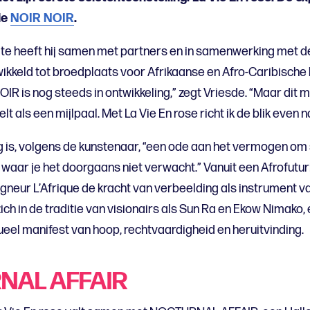
ie
NOIR NOIR
.
mte heeft hij samen met partners en in samenwerking met 
keld tot broedplaats voor Afrikaanse en Afro-Caribische k
NOIR is nog steeds in ontwikkeling,” zegt Vriesde. “Maar dit
elt als een mijlpaal. Met La Vie En rose richt ik de blik even 
g is, volgens de kunstenaar, “een ode aan het vermogen om
 waar je het doorgaans niet verwacht.” Vanuit een Afrofuturi
neur L’Afrique de kracht van verbeelding als instrument v
zich in de traditie van visionairs als Sun Ra en Ekow Nimako, 
ueel manifest van hoop, rechtvaardigheid en heruitvinding.
NAL AFFAIR