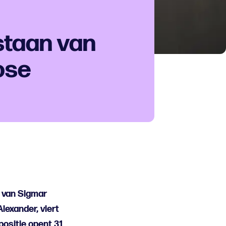
tstaan van
ose
 van Sigmar
Alexander, viert
positie opent 31