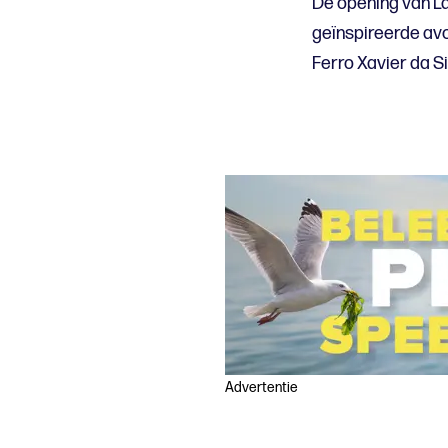
De opening van L
geïnspireerde avo
Ferro Xavier da S
Advertentie