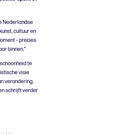
de Nederlandse
unst, cultuur en
 moment – precies
naar binnen.”
 schoonheid te
stische visie
an verandering.
en schrijft verder