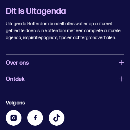
Dit is Uitagenda
Uitagenda Rotterdam bundelt alles wat er op cultureel
gebied te doen is in Rotterdam met een complete culturele
agenda, inspiratiepagina’s, tips en achtergrondverhalen.
Over ons
Ontdek
Wat is Uitagenda Rotterdam
Evenement aanmelden
Festivals
Nachtagenda
Volg ons
Contact
Kids
Eten en drinken
Zakelijk