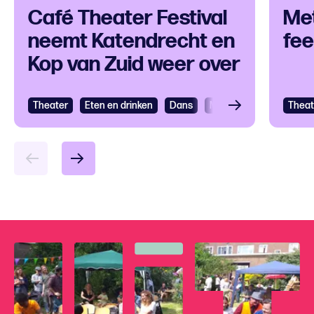
Café Theater Festival
Met
neemt Katendrecht en
fee
Kop van Zuid weer over
Theater
Eten en drinken
Dans
Muziek
Cultureel fes
Theat