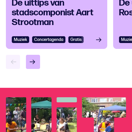
De uittips van
De 
stadscomponist Aart
Ros
Strootman
Muziek
Bekijken
Concertagenda
Gratis
Muzi
Bek