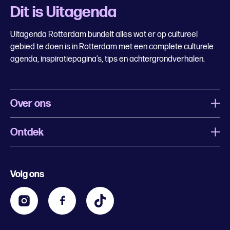
Dit is Uitagenda
Uitagenda Rotterdam bundelt alles wat er op cultureel
gebied te doen is in Rotterdam met een complete culturele
agenda, inspiratiepagina’s, tips en achtergrondverhalen.
Over ons
Ontdek
Wat is Uitagenda Rotterdam
Evenement aanmelden
Festivals
Nachtagenda
Volg ons
Contact
Kids
Eten en drinken
Zakelijk