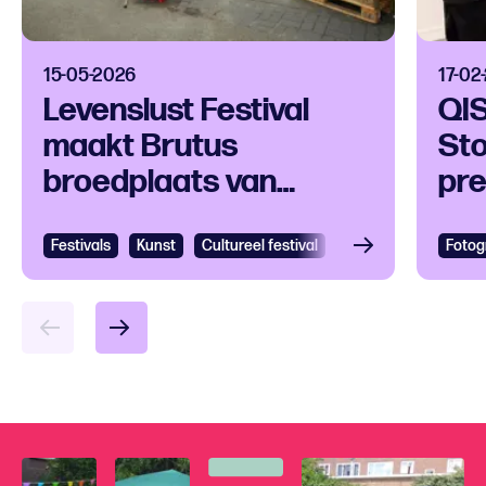
15-05-2026
17-02
Levenslust Festival
QIS
maakt Brutus
Sto
broedplaats van
pr
verbeelding,
Be
ontmoeting en
Festivals
Kunst
Cultureel festival
Fotog
eigenzinnige creatie