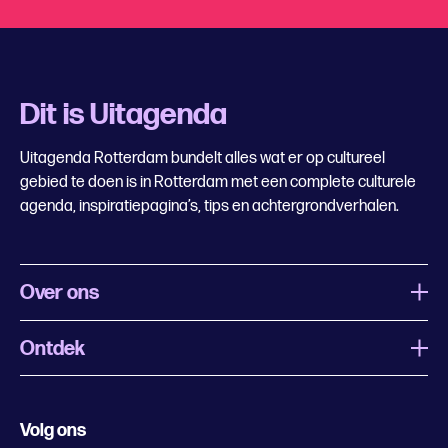
Dit is Uitagenda
Uitagenda Rotterdam bundelt alles wat er op cultureel
gebied te doen is in Rotterdam met een complete culturele
agenda, inspiratiepagina’s, tips en achtergrondverhalen.
Over ons
Ontdek
Wat is Uitagenda Rotterdam
Evenement aanmelden
Festivals
Nachtagenda
Volg ons
Contact