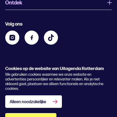
Ontdek
Wat is Uitagenda Rotterdam
Evenement aanmelden
Festivals
Nachtagenda
Volg ons
Contact
Kids
Eten en drinken
Zakelijk
Blijf op de hoogte
Privacy statement & cookies
Word nu abonnee
Cookies op de website van Uitagenda Rotterdam
© 2026 Rotterdam Festivals
We gebruiken cookies waarmee we onze website en
Lees het magazine
advertenties persoonlijker en relevanter maken. Als je niet
akkoord gaat, plaatsen we alleen functionele en analytische
cookies.
Alleen noodzakelijke