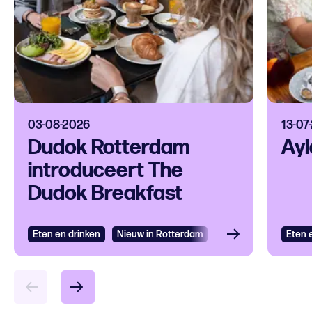
03-08-2026
13-07
Dudok Rotterdam
Ayl
introduceert The
Dudok Breakfast
Eten en drinken
Bekijken
Nieuw in Rotterdam
Eten 
Bek